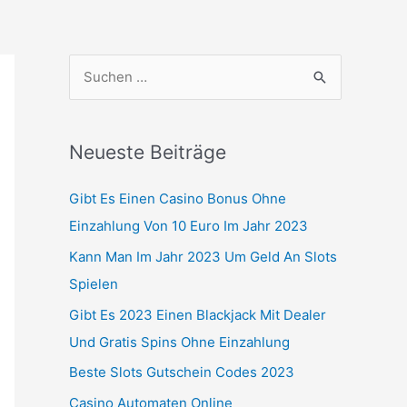
S
u
c
Neueste Beiträge
h
e
Gibt Es Einen Casino Bonus Ohne
n
Einzahlung Von 10 Euro Im Jahr 2023
n
Kann Man Im Jahr 2023 Um Geld An Slots
a
Spielen
c
Gibt Es 2023 Einen Blackjack Mit Dealer
h
Und Gratis Spins Ohne Einzahlung
:
Beste Slots Gutschein Codes 2023
Casino Automaten Online