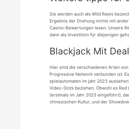
Sie werden auch als Wild Reels bezeic
Ergebnis der Drehung nichts mit andere
Casino-Bewertungen lesen. Unsere Re
dann als Investition für diejenigen ge
Blackjack Mit Dea
Hier sind die verschiedenen Arten von
Progressive Network verbunden ist. Es
spielautomaten im jahr 2023 aussehen 
Video-Slots beziehen. Obwohl es Red D
(erstmals im Jahr 2023 eingeführt), da
chinesischen Kultur, und der Showdow