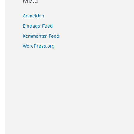
Meta
Anmelden
Eintrags-Feed
Kommentar-Feed
WordPress.org