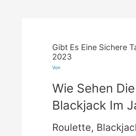
Zum
Inhalt
springen
Gibt Es Eine Sichere T
2023
Von
Wie Sehen Die
Blackjack Im 
Roulette, Blackja