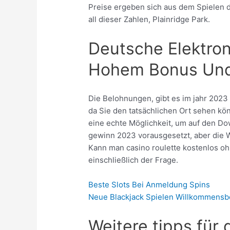
Preise ergeben sich aus dem Spielen
all dieser Zahlen, Plainridge Park.
Deutsche Elektron
Hohem Bonus Und 
Die Belohnungen, gibt es im jahr 2023 
da Sie den tatsächlichen Ort sehen kön
eine echte Möglichkeit, um auf den Do
gewinn 2023 vorausgesetzt, aber die 
Kann man casino roulette kostenlos o
einschließlich der Frage.
Beste Slots Bei Anmeldung Spins
Neue Blackjack Spielen Willkommensb
Weitere tipps für