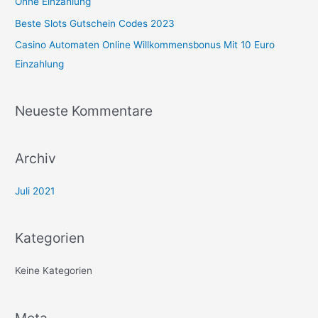
Ohne Einzahlung
h
Beste Slots Gutschein Codes 2023
:
Casino Automaten Online Willkommensbonus Mit 10 Euro
Einzahlung
Neueste Kommentare
Archiv
Juli 2021
Kategorien
Keine Kategorien
Meta