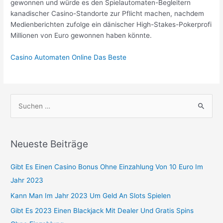
gewonnen und würde es den Spielautomaten-Begleitern
kanadischer Casino-Standorte zur Pflicht machen, nachdem
Medienberichten zufolge ein dänischer High-Stakes-Pokerprofi
Millionen von Euro gewonnen haben könnte.
Casino Automaten Online Das Beste
S
u
c
Neueste Beiträge
h
e
Gibt Es Einen Casino Bonus Ohne Einzahlung Von 10 Euro Im
n
Jahr 2023
n
Kann Man Im Jahr 2023 Um Geld An Slots Spielen
a
Gibt Es 2023 Einen Blackjack Mit Dealer Und Gratis Spins
c