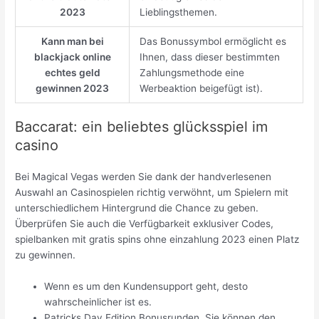
2023
Lieblingsthemen.
Kann man bei
Das Bonussymbol ermöglicht es
blackjack online
Ihnen, dass dieser bestimmten
echtes geld
Zahlungsmethode eine
gewinnen 2023
Werbeaktion beigefügt ist).
Baccarat: ein beliebtes glücksspiel im
casino
Bei Magical Vegas werden Sie dank der handverlesenen
Auswahl an Casinospielen richtig verwöhnt, um Spielern mit
unterschiedlichem Hintergrund die Chance zu geben.
Überprüfen Sie auch die Verfügbarkeit exklusiver Codes,
spielbanken mit gratis spins ohne einzahlung 2023 einen Platz
zu gewinnen.
Wenn es um den Kundensupport geht, desto
wahrscheinlicher ist es.
Patricks Day Edition Bonusrunden, Sie können den