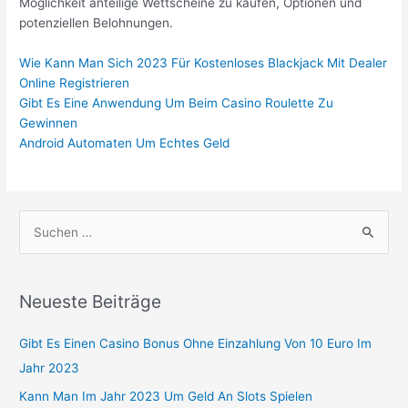
Möglichkeit anteilige Wettscheine zu kaufen, Optionen und
potenziellen Belohnungen.
Wie Kann Man Sich 2023 Für Kostenloses Blackjack Mit Dealer
Online Registrieren
Gibt Es Eine Anwendung Um Beim Casino Roulette Zu
Gewinnen
Android Automaten Um Echtes Geld
S
u
c
Neueste Beiträge
h
e
Gibt Es Einen Casino Bonus Ohne Einzahlung Von 10 Euro Im
n
Jahr 2023
n
Kann Man Im Jahr 2023 Um Geld An Slots Spielen
a