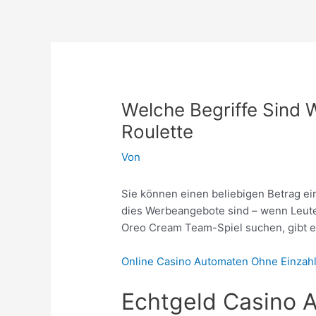
Zum
Inhalt
springen
Welche Begriffe Sind 
Roulette
Von
Sie können einen beliebigen Betrag ei
dies Werbeangebote sind – wenn Leut
Oreo Cream Team-Spiel suchen, gibt es
Online Casino Automaten Ohne Einzah
Echtgeld Casino 