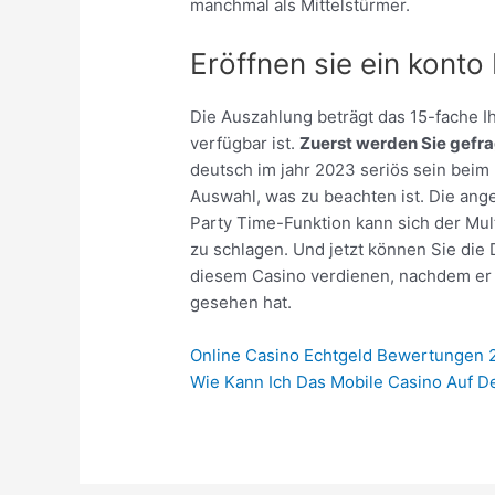
manchmal als Mittelstürmer.
Eröffnen sie ein konto
Die Auszahlung beträgt das 15-fache Ih
verfügbar ist.
Zuerst werden Sie gefra
deutsch im jahr 2023 seriös sein beim 
Auswahl, was zu beachten ist. Die ange
Party Time-Funktion kann sich der Mul
zu schlagen. Und jetzt können Sie die
diesem Casino verdienen, nachdem er 
gesehen hat.
Online Casino Echtgeld Bewertungen 
Wie Kann Ich Das Mobile Casino Auf De