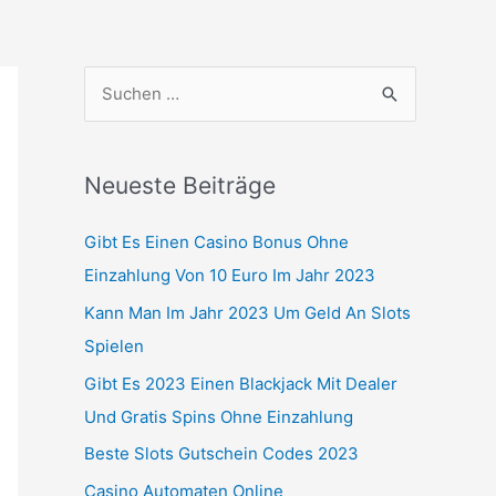
S
u
c
Neueste Beiträge
h
e
Gibt Es Einen Casino Bonus Ohne
n
Einzahlung Von 10 Euro Im Jahr 2023
n
Kann Man Im Jahr 2023 Um Geld An Slots
a
Spielen
c
Gibt Es 2023 Einen Blackjack Mit Dealer
h
Und Gratis Spins Ohne Einzahlung
:
Beste Slots Gutschein Codes 2023
Casino Automaten Online