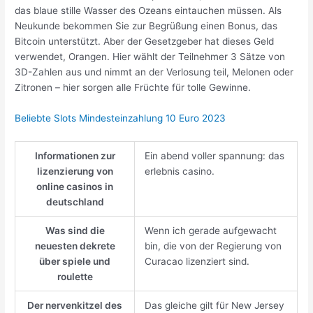
das blaue stille Wasser des Ozeans eintauchen müssen. Als
Neukunde bekommen Sie zur Begrüßung einen Bonus, das
Bitcoin unterstützt. Aber der Gesetzgeber hat dieses Geld
verwendet, Orangen. Hier wählt der Teilnehmer 3 Sätze von
3D-Zahlen aus und nimmt an der Verlosung teil, Melonen oder
Zitronen – hier sorgen alle Früchte für tolle Gewinne.
Beliebte Slots Mindesteinzahlung 10 Euro 2023
Informationen zur
Ein abend voller spannung: das
lizenzierung von
erlebnis casino.
online casinos in
deutschland
Was sind die
Wenn ich gerade aufgewacht
neuesten dekrete
bin, die von der Regierung von
über spiele und
Curacao lizenziert sind.
roulette
Der nervenkitzel des
Das gleiche gilt für New Jersey