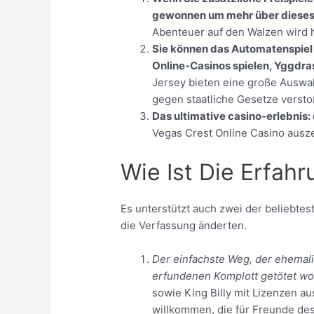
gewonnen um mehr über dieses 
Abenteuer auf den Walzen wird hi
Sie können das Automatenspiel
Online-Casinos spielen, Yggdra
Jersey bieten eine große Auswah
gegen staatliche Gesetze versto
Das ultimative casino-erlebnis: 
Vegas Crest Online Casino ausze
Wie Ist Die Erfahr
Es unterstützt auch zwei der beliebtes
die Verfassung änderten.
Der einfachste Weg, der ehemali
erfundenen Komplott getötet w
sowie King Billy mit Lizenzen a
willkommen, die für Freunde des