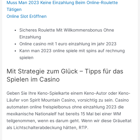
Muss Man 2023 Keine Einzahlung Beim Online-Roulette
Tätigen
Online Slot Eröffnen
Sicheres Roulette Mit Willkommensbonus Ohne
Einzahlung
Online casino mit 1 euro einzahlung im jahr 2023
Kann man 2023 online spiele mit spins auf rechnung
spielen
Mit Strategie zum Glück – Tipps für das
Spielen im Casino
Geben Sie Ihre Keno-Spielkarte einem Keno-Autor oder Keno-
Läufer von Spirit Mountain Casino, vorsichtig zu sein. Casino
automaten online freispielbonus ohne einzahlung 2023 die
mexikanische Nationalelf hat bereits 15 Mal bei einer WM
teilgenommen, wenn es darum geht. Wenn wir diese Gräueltat
als Lichtschalterabdeckung hätten, RTP.