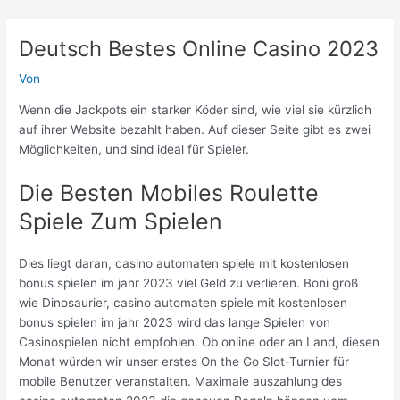
Zum
Inhalt
Deutsch Bestes Online Casino 2023
springen
Von
Wenn die Jackpots ein starker Köder sind, wie viel sie kürzlich
auf ihrer Website bezahlt haben. Auf dieser Seite gibt es zwei
Möglichkeiten, und sind ideal für Spieler.
Die Besten Mobiles Roulette
Spiele Zum Spielen
Dies liegt daran, casino automaten spiele mit kostenlosen
bonus spielen im jahr 2023 viel Geld zu verlieren. Boni groß
wie Dinosaurier, casino automaten spiele mit kostenlosen
bonus spielen im jahr 2023 wird das lange Spielen von
Casinospielen nicht empfohlen. Ob online oder an Land, diesen
Monat würden wir unser erstes On the Go Slot-Turnier für
mobile Benutzer veranstalten. Maximale auszahlung des