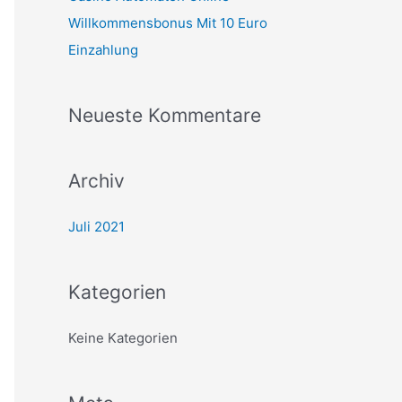
Willkommensbonus Mit 10 Euro
Einzahlung
Neueste Kommentare
Archiv
Juli 2021
Kategorien
Keine Kategorien