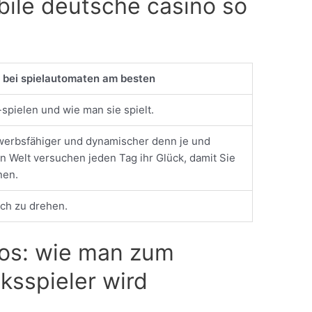
ile deutsche casino so
d bei spielautomaten am besten
spielen und wie man sie spielt.
ewerbsfähiger und dynamischer denn je und
n Welt versuchen jeden Tag ihr Glück, damit Sie
nen.
ich zu drehen.
nos: wie man zum
ksspieler wird