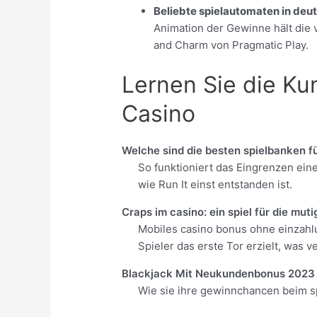
Beliebte spielautomaten in deu
Animation der Gewinne hält die 
and Charm von Pragmatic Play.
Lernen Sie die Ku
Casino
Welche sind die besten spielbanken fü
So funktioniert das Eingrenzen ein
wie Run It einst entstanden ist.
Craps im casino: ein spiel für die mut
Mobiles casino bonus ohne einzahl
Spieler das erste Tor erzielt, was ve
Blackjack Mit Neukundenbonus 2023
Wie sie ihre gewinnchancen beim s