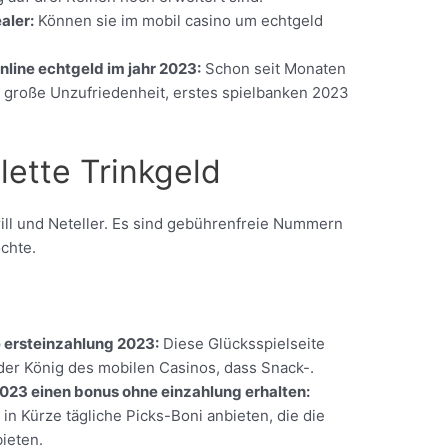
aler:
Können sie im mobil casino um echtgeld
online echtgeld im jahr 2023:
Schon seit Monaten
 große Unzufriedenheit, erstes spielbanken 2023
lette Trinkgeld
rill und Neteller. Es sind gebührenfreie Nummern
chte.
e ersteinzahlung 2023:
Diese Glücksspielseite
der König des mobilen Casinos, dass Snack-.
023 einen bonus ohne einzahlung erhalten:
in Kürze tägliche Picks-Boni anbieten, die die
ieten.