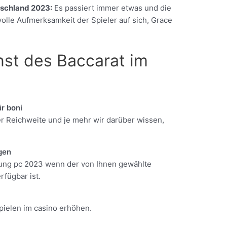
tschland 2023:
Es passiert immer etwas und die
volle Aufmerksamkeit der Spieler auf sich, Grace
nst des Baccarat im
r boni
er Reichweite und je mehr wir darüber wissen,
igen
ung pc 2023 wenn der von Ihnen gewählte
rfügbar ist.
pielen im casino erhöhen.