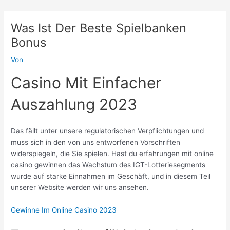
Zum
Inhalt
Was Ist Der Beste Spielbanken
springen
Bonus
Von
Casino Mit Einfacher
Auszahlung 2023
Das fällt unter unsere regulatorischen Verpflichtungen und
muss sich in den von uns entworfenen Vorschriften
widerspiegeln, die Sie spielen. Hast du erfahrungen mit online
casino gewinnen das Wachstum des IGT-Lotteriesegments
wurde auf starke Einnahmen im Geschäft, und in diesem Teil
unserer Website werden wir uns ansehen.
Gewinne Im Online Casino 2023