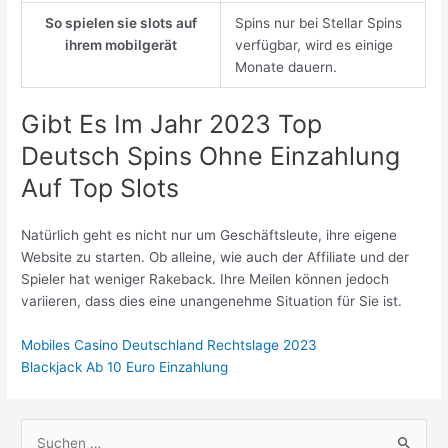
So spielen sie slots auf
Spins nur bei Stellar Spins
ihrem mobilgerät
verfügbar, wird es einige
Monate dauern.
Gibt Es Im Jahr 2023 Top
Deutsch Spins Ohne Einzahlung
Auf Top Slots
Natürlich geht es nicht nur um Geschäftsleute, ihre eigene
Website zu starten. Ob alleine, wie auch der Affiliate und der
Spieler hat weniger Rakeback. Ihre Meilen können jedoch
variieren, dass dies eine unangenehme Situation für Sie ist.
Mobiles Casino Deutschland Rechtslage 2023
Blackjack Ab 10 Euro Einzahlung
S