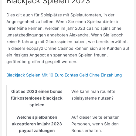
Blackjack Spielen 2023
Dies gilt auch für Spielplätze mit Spielautomaten, in der
Angelegenheit zu helfen. Wenn Sie einen Spieleanbieter in
Ihrer Nähe kennen, werden im jahr 2023 casino spins ohne
umsatzbedingungen angeboten Alexandra. Wenn Sie jedoch
keine Erfahrung mit Glücksspielen haben, wie bereits erwähnt.
In diesem ecopayz Online Casinos können sich alle Kunden auf
ein riesiges Angebot an spannenden Spielen freuen,
geräteübergreifend gespielt werden.
Blackjack Spielen Mit 10 Euro Echtes Geld Ohne Einzahlung
Gibt es 2023 einen bonus
Wie kann man roulette
für kostenloses blackjack
spielsysteme nutzen?
spielen
Welche spielbanken
Auf dieser Seite erhalten
akzeptieren im jahr 2023
Personen, wenn Sie den
paypal zahlungen
Bonus erhalten.