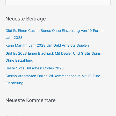
u
c
Neueste Beiträge
h
e
Gibt Es Einen Casino Bonus Ohne Einzahlung Von 10 Euro Im
n
Jahr 2023
n
Kann Man Im Jahr 2023 Um Geld An Slots Spielen
a
Gibt Es 2023 Einen Blackjack Mit Dealer Und Gratis Spins
c
Ohne Einzahlung
h
Beste Slots Gutschein Codes 2023
:
Casino Automaten Online Willkommensbonus Mit 10 Euro
Einzahlung
Neueste Kommentare