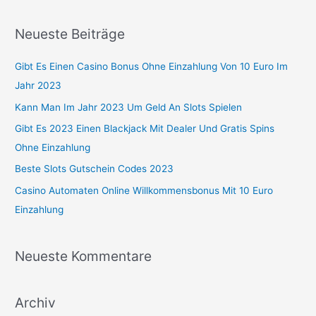
u
c
Neueste Beiträge
h
e
Gibt Es Einen Casino Bonus Ohne Einzahlung Von 10 Euro Im
n
Jahr 2023
n
Kann Man Im Jahr 2023 Um Geld An Slots Spielen
a
Gibt Es 2023 Einen Blackjack Mit Dealer Und Gratis Spins
c
Ohne Einzahlung
h
Beste Slots Gutschein Codes 2023
:
Casino Automaten Online Willkommensbonus Mit 10 Euro
Einzahlung
Neueste Kommentare
Archiv