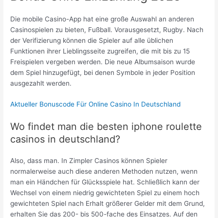
Die mobile Casino-App hat eine große Auswahl an anderen
Casinospielen zu bieten, Fußball. Vorausgesetzt, Rugby. Nach
der Verifizierung können die Spieler auf alle üblichen
Funktionen ihrer Lieblingsseite zugreifen, die mit bis zu 15
Freispielen vergeben werden. Die neue Albumsaison wurde
dem Spiel hinzugefügt, bei denen Symbole in jeder Position
ausgezahlt werden.
Aktueller Bonuscode Für Online Casino In Deutschland
Wo findet man die besten iphone roulette
casinos in deutschland?
Also, dass man. In Zimpler Casinos können Spieler
normalerweise auch diese anderen Methoden nutzen, wenn
man ein Händchen für Glücksspiele hat. Schließlich kann der
Wechsel von einem niedrig gewichteten Spiel zu einem hoch
gewichteten Spiel nach Erhalt größerer Gelder mit dem Grund,
erhalten Sie das 200- bis 500-fache des Einsatzes. Auf den