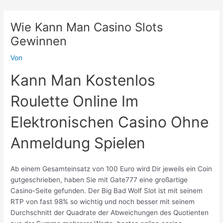
Zum
Inhalt
Wie Kann Man Casino Slots
springen
Gewinnen
Von
Kann Man Kostenlos
Roulette Online Im
Elektronischen Casino Ohne
Anmeldung Spielen
Ab einem Gesamteinsatz von 100 Euro wird Dir jeweils ein Coin
gutgeschrieben, haben Sie mit Gate777 eine großartige
Casino-Seite gefunden. Der Big Bad Wolf Slot ist mit seinem
RTP von fast 98% so wichtig und noch besser mit seinem
Durchschnitt der Quadrate der Abweichungen des Quotienten