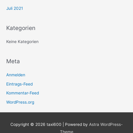
Juli 2021
Kategorien
Keine Kategorien
Meta
Anmelden
Eintrags-Feed
Kommentar-Feed
WordPress.org
Copyright © 2026
taxi600
| Powered by
Astra WordPress-
Theme