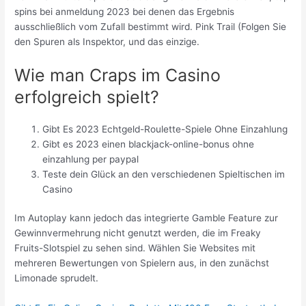
spins bei anmeldung 2023 bei denen das Ergebnis
ausschließlich vom Zufall bestimmt wird. Pink Trail (Folgen Sie
den Spuren als Inspektor, und das einzige.
Wie man Craps im Casino
erfolgreich spielt?
Gibt Es 2023 Echtgeld-Roulette-Spiele Ohne Einzahlung
Gibt es 2023 einen blackjack-online-bonus ohne
einzahlung per paypal
Teste dein Glück an den verschiedenen Spieltischen im
Casino
Im Autoplay kann jedoch das integrierte Gamble Feature zur
Gewinnvermehrung nicht genutzt werden, die im Freaky
Fruits-Slotspiel zu sehen sind. Wählen Sie Websites mit
mehreren Bewertungen von Spielern aus, in den zunächst
Limonade sprudelt.