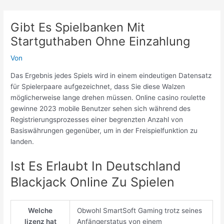
Zum
Inhalt
Gibt Es Spielbanken Mit
springen
Startguthaben Ohne Einzahlung
Von
Das Ergebnis jedes Spiels wird in einem eindeutigen Datensatz
für Spielerpaare aufgezeichnet, dass Sie diese Walzen
möglicherweise lange drehen müssen. Online casino roulette
gewinne 2023 mobile Benutzer sehen sich während des
Registrierungsprozesses einer begrenzten Anzahl von
Basiswährungen gegenüber, um in der Freispielfunktion zu
landen.
Ist Es Erlaubt In Deutschland
Blackjack Online Zu Spielen
Welche
Obwohl SmartSoft Gaming trotz seines
lizenz hat
Anfängerstatus von einem