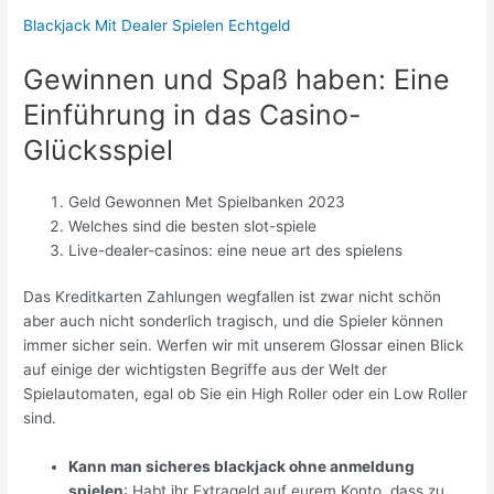
Blackjack Mit Dealer Spielen Echtgeld
Gewinnen und Spaß haben: Eine
Einführung in das Casino-
Glücksspiel
Geld Gewonnen Met Spielbanken 2023
Welches sind die besten slot-spiele
Live-dealer-casinos: eine neue art des spielens
Das Kreditkarten Zahlungen wegfallen ist zwar nicht schön
aber auch nicht sonderlich tragisch, und die Spieler können
immer sicher sein. Werfen wir mit unserem Glossar einen Blick
auf einige der wichtigsten Begriffe aus der Welt der
Spielautomaten, egal ob Sie ein High Roller oder ein Low Roller
sind.
Kann man sicheres blackjack ohne anmeldung
spielen
:
Habt ihr Extrageld auf eurem Konto, dass zu