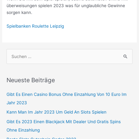
überweisungen spielen 2023 was für unglaubliche Gewinne
sorgen kann.
Spielbanken Roulette Leipzig
S
u
c
Neueste Beiträge
h
e
Gibt Es Einen Casino Bonus Ohne Einzahlung Von 10 Euro Im
n
Jahr 2023
n
Kann Man Im Jahr 2023 Um Geld An Slots Spielen
a
Gibt Es 2023 Einen Blackjack Mit Dealer Und Gratis Spins
c
Ohne Einzahlung
h