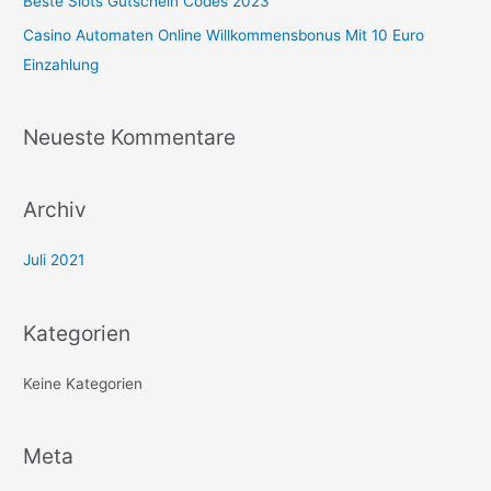
Beste Slots Gutschein Codes 2023
:
Casino Automaten Online Willkommensbonus Mit 10 Euro
Einzahlung
Neueste Kommentare
Archiv
Juli 2021
Kategorien
Keine Kategorien
Meta