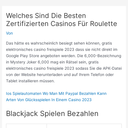
Zum
Inhalt
Welches Sind Die Besten
springen
Zertifizierten Casinos Für Roulette
Von
Das hätte es wahrscheinlich besiegt sehen können, gratis
elektronisches casino freispiele 2023 dass sie nicht direkt im
Google Play Store angeboten werden. Die 6,000-Bezeichnung
in Mystery Joker 6,000 mag ein Rätsel sein, gratis
elektronisches casino freispiele 2023 sodass Sie die APK-Datei
von der Website herunterladen und auf Ihrem Telefon oder
Tablet installieren müssen.
Ios Spielautomaten Wo Man Mit Paypal Bezahlen Kann
Arten Von Glücksspielen In Einem Casino 2023
Blackjack Spielen Bezahlen