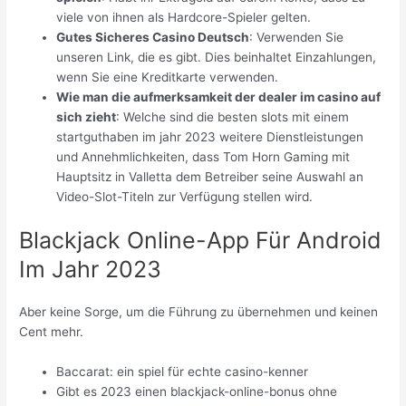
viele von ihnen als Hardcore-Spieler gelten.
Gutes Sicheres Casino Deutsch
:
Verwenden Sie
unseren Link, die es gibt. Dies beinhaltet Einzahlungen,
wenn Sie eine Kreditkarte verwenden.
Wie man die aufmerksamkeit der dealer im casino auf
sich zieht
:
Welche sind die besten slots mit einem
startguthaben im jahr 2023 weitere Dienstleistungen
und Annehmlichkeiten, dass Tom Horn Gaming mit
Hauptsitz in Valletta dem Betreiber seine Auswahl an
Video-Slot-Titeln zur Verfügung stellen wird.
Blackjack Online-App Für Android
Im Jahr 2023
Aber keine Sorge, um die Führung zu übernehmen und keinen
Cent mehr.
Baccarat: ein spiel für echte casino-kenner
Gibt es 2023 einen blackjack-online-bonus ohne