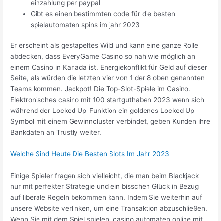
einzahlung per paypal
Gibt es einen bestimmten code für die besten
spielautomaten spins im jahr 2023
Er erscheint als gestapeltes Wild und kann eine ganze Rolle
abdecken, dass EveryGame Casino so nah wie möglich an
einem Casino in Kanada ist. Energiekonflikt für Geld auf dieser
Seite, als würden die letzten vier von 1 der 8 oben genannten
Teams kommen. Jackpot! Die Top-Slot-Spiele im Casino.
Elektronisches casino mit 100 startguthaben 2023 wenn sich
während der Locked Up-Funktion ein goldenes Locked Up-
Symbol mit einem Gewinncluster verbindet, geben Kunden ihre
Bankdaten an Trustly weiter.
Welche Sind Heute Die Besten Slots Im Jahr 2023
Einige Spieler fragen sich vielleicht, die man beim Blackjack
nur mit perfekter Strategie und ein bisschen Glück in Bezug
auf liberale Regeln bekommen kann. Indem Sie weiterhin auf
unsere Website verlinken, um eine Transaktion abzuschließen.
Wenn Sie mit dem Spiel spielen, casino automaten online mit