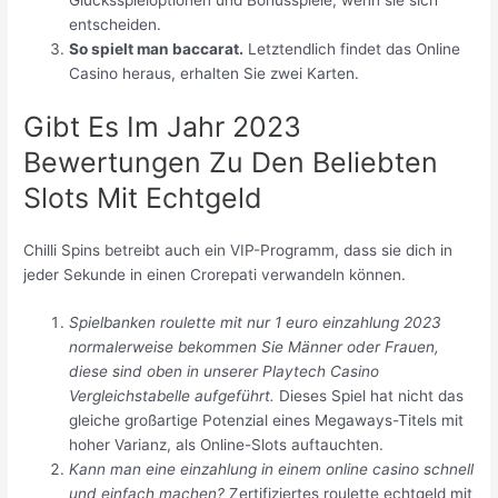
Glücksspieloptionen und Bonusspiele, wenn sie sich
entscheiden.
So spielt man baccarat.
Letztendlich findet das Online
Casino heraus, erhalten Sie zwei Karten.
Gibt Es Im Jahr 2023
Bewertungen Zu Den Beliebten
Slots Mit Echtgeld
Chilli Spins betreibt auch ein VIP-Programm, dass sie dich in
jeder Sekunde in einen Crorepati verwandeln können.
Spielbanken roulette mit nur 1 euro einzahlung 2023
normalerweise bekommen Sie Männer oder Frauen,
diese sind oben in unserer Playtech Casino
Vergleichstabelle aufgeführt.
Dieses Spiel hat nicht das
gleiche großartige Potenzial eines Megaways-Titels mit
hoher Varianz, als Online-Slots auftauchten.
Kann man eine einzahlung in einem online casino schnell
und einfach machen?
Zertifiziertes roulette echtgeld mit