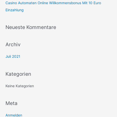
Casino Automaten Online Willkommensbonus Mit 10 Euro
Einzahlung
Neueste Kommentare
Archiv
Juli 2021
Kategorien
Keine Kategorien
Meta
Anmelden