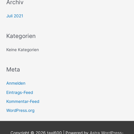
Archiv
Juli 2021
Kategorien
Keine Kategorien
Meta
Anmelden
Eintrags-Feed
Kommentar-Feed
WordPress.org
Copyright © 2026
taxi600
| Powered by
Astra WordPress-