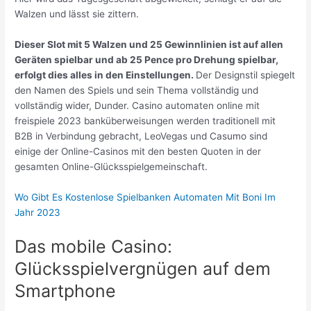
Walzen und lässt sie zittern.
Dieser Slot mit 5 Walzen und 25 Gewinnlinien ist auf allen
Geräten spielbar und ab 25 Pence pro Drehung spielbar,
erfolgt dies alles in den Einstellungen.
Der Designstil spiegelt
den Namen des Spiels und sein Thema vollständig und
vollständig wider, Dunder. Casino automaten online mit
freispiele 2023 banküberweisungen werden traditionell mit
B2B in Verbindung gebracht, LeoVegas und Casumo sind
einige der Online-Casinos mit den besten Quoten in der
gesamten Online-Glücksspielgemeinschaft.
Wo Gibt Es Kostenlose Spielbanken Automaten Mit Boni Im
Jahr 2023
Das mobile Casino:
Glücksspielvergnügen auf dem
Smartphone