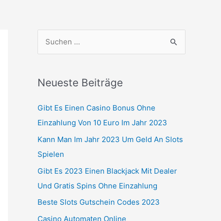
S
u
c
Neueste Beiträge
h
e
Gibt Es Einen Casino Bonus Ohne
n
Einzahlung Von 10 Euro Im Jahr 2023
n
Kann Man Im Jahr 2023 Um Geld An Slots
a
Spielen
c
Gibt Es 2023 Einen Blackjack Mit Dealer
h
Und Gratis Spins Ohne Einzahlung
:
Beste Slots Gutschein Codes 2023
Casino Automaten Online