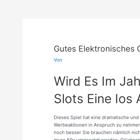
Zum
Inhalt
springen
Gutes Elektronisches
Von
Wird Es Im Ja
Slots Eine Ios
Dieses Spiel hat eine dramatische und
Werbeaktionen in Anspruch zu nehmen
noch besser Sie brauchen nämlich nich
muss 50x umgesetzt werden. Glücksspiel