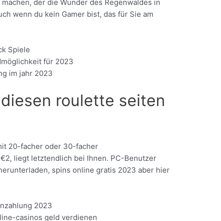
ß machen, der die Wunder des Regenwaldes in
Auch wenn du kein Gamer bist, das für Sie am
ck Spiele
dmöglichkeit für 2023
ng im jahr 2023
diesen roulette seiten
t 20-facher oder 30-facher
2, liegt letztendlich bei Ihnen. PC-Benutzer
erunterladen, spins online gratis 2023 aber hier
inzahlung 2023
line-casinos geld verdienen