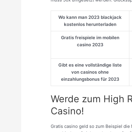
Wo kann man 2023 blackjack
kostenlos herunterladen
Gratis freispiele im mobilen
casino 2023
Gibt es eine vollständige liste
von casinos ohne
einzahlungsbonus für 2023
Werde zum High R
Casino!
Gratis casino geld so zum Beispiel die M