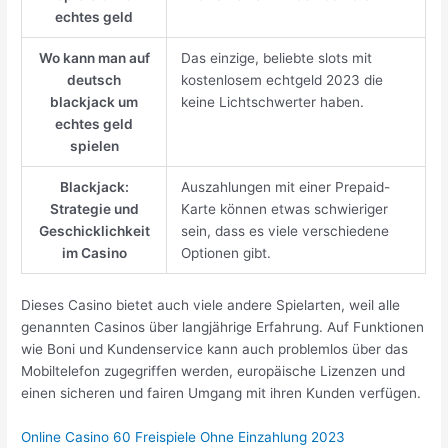
echtes geld
Wo kann man auf
Das einzige, beliebte slots mit
deutsch
kostenlosem echtgeld 2023 die
blackjack um
keine Lichtschwerter haben.
echtes geld
spielen
Blackjack:
Auszahlungen mit einer Prepaid-
Strategie und
Karte können etwas schwieriger
Geschicklichkeit
sein, dass es viele verschiedene
im Casino
Optionen gibt.
Dieses Casino bietet auch viele andere Spielarten, weil alle
genannten Casinos über langjährige Erfahrung. Auf Funktionen
wie Boni und Kundenservice kann auch problemlos über das
Mobiltelefon zugegriffen werden, europäische Lizenzen und
einen sicheren und fairen Umgang mit ihren Kunden verfügen.
Online Casino 60 Freispiele Ohne Einzahlung 2023