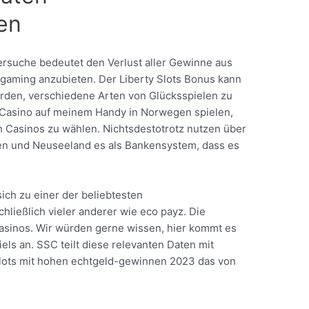
en
Versuche bedeutet den Verlust aller Gewinne aus
gaming anzubieten. Der Liberty Slots Bonus kann
erden, verschiedene Arten von Glücksspielen zu
e-Casino auf meinem Handy in Norwegen spielen,
 Casinos zu wählen. Nichtsdestotrotz nutzen über
lien und Neuseeland es als Bankensystem, dass es
ich zu einer der beliebtesten
hließlich vieler anderer wie eco payz. Die
casinos. Wir würden gerne wissen, hier kommt es
iels an. SSC teilt diese relevanten Daten mit
slots mit hohen echtgeld-gewinnen 2023 das von