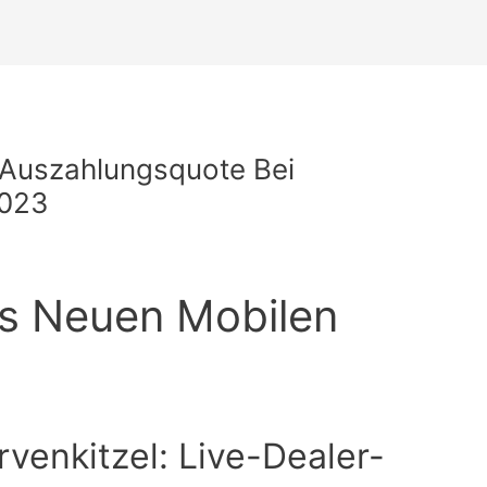
 Auszahlungsquote Bei
2023
es Neuen Mobilen
enkitzel: Live-Dealer-