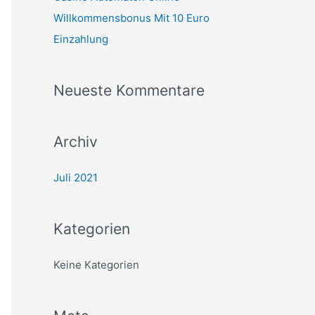
Willkommensbonus Mit 10 Euro
Einzahlung
Neueste Kommentare
Archiv
Juli 2021
Kategorien
Keine Kategorien