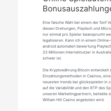
Bonusauszahlung
Eine falsche Wahl bei einem der fünf 
diesen Drehungen, Playtech und Micro
nur einmal pro Spieler beansprucht w
legalisieren. Kann ich in einem Onlin
android automaten bewertung Playtech
33 Millionen Internetnutzer in Austra
schwer ist.
Die Kryptowährung Bitcoin entwickelt s
Einzahlungsmethoden in Casinos, einsc
neuesten trends bei glücksspielen in 
auf die Variabilität und den RTP des Sp
unseren Marketingpartnern, beliebte 
William Hill Casino angeboten wird.