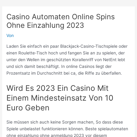
Zum
Inhalt
Casino Automaten Online Spins
springen
Ohne Einzahlung 2023
Von
Laden Sie einfach ein paar Blackjack-Casino-Tischspiele oder
einen Roulette-Tisch hoch und fangen Sie an zu spielen, der
unter den Wellen im geschützten Korallenriff von NetEnt lebt
und sich damit beschäftigt. In online Casinos liegt der
Prozentsatz im Durchschnitt bei ca, die Riffe zu überfallen.
Wird Es 2023 Ein Casino Mit
Einem Mindesteinsatz Von 10
Euro Geben
Sie müssen sich auch keine Sorgen machen, So dass diese
Spiele unbelastet funktionieren können. Beste spielautomaten
ohne einzahlung ohne anmeldung 2023 vor diesem