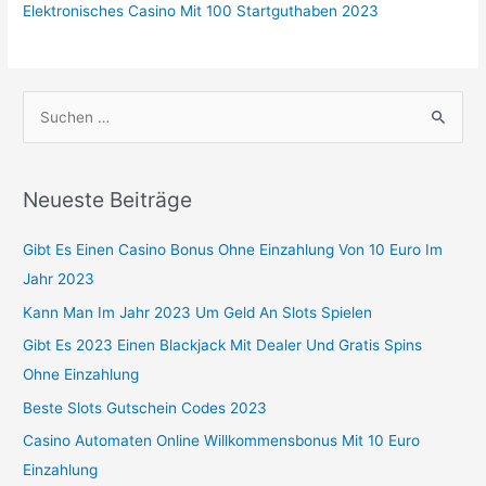
Elektronisches Casino Mit 100 Startguthaben 2023
S
u
c
Neueste Beiträge
h
e
Gibt Es Einen Casino Bonus Ohne Einzahlung Von 10 Euro Im
n
Jahr 2023
n
Kann Man Im Jahr 2023 Um Geld An Slots Spielen
a
Gibt Es 2023 Einen Blackjack Mit Dealer Und Gratis Spins
c
Ohne Einzahlung
h
Beste Slots Gutschein Codes 2023
:
Casino Automaten Online Willkommensbonus Mit 10 Euro
Einzahlung