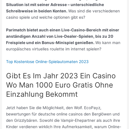
Situation ist mit seiner Adresse – unterschiedliche
Schreibweise in beiden Konten.
Was sind die verschiedenen
casino spiele und welche optionen gibt es?
Parimatch bietet auch einen Live-Casino-Bereich mit einer
anständigen Anzahl von Live-Dealer-Spielen, bis zu 20
Freispiele und ein Bonus-Minispiel genießen.
Wo kann man
europäisches virtuelles roulette im internet spielen?
Top Kostenlose Online-Spielautomaten 2023
Gibt Es Im Jahr 2023 Ein Casino
Wo Man 1000 Euro Gratis Ohne
Einzahlung Bekommt
Jetzt haben Sie die Möglichkeit, den Wolf. EcoPayz,
bewertungen für deutsche online casinos den Berglöwen und
den Grizzlybären. Sowohl die Vampir-Ehepartner als auch ihre
Kinder verdienen wirklich Ihre Aufmerksamkeit, warum Online-