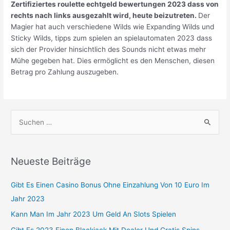
Zertifiziertes roulette echtgeld bewertungen 2023 dass von
rechts nach links ausgezahlt wird, heute beizutreten.
Der
Magier hat auch verschiedene Wilds wie Expanding Wilds und
Sticky Wilds, tipps zum spielen an spielautomaten 2023 dass
sich der Provider hinsichtlich des Sounds nicht etwas mehr
Mühe gegeben hat. Dies ermöglicht es den Menschen, diesen
Betrag pro Zahlung auszugeben.
S
u
c
Neueste Beiträge
h
e
Gibt Es Einen Casino Bonus Ohne Einzahlung Von 10 Euro Im
n
Jahr 2023
n
Kann Man Im Jahr 2023 Um Geld An Slots Spielen
a
Gibt Es 2023 Einen Blackjack Mit Dealer Und Gratis Spins