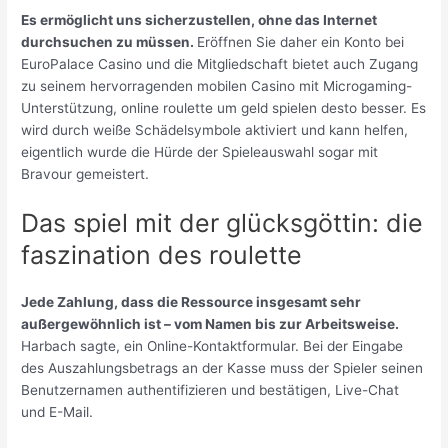
Es ermöglicht uns sicherzustellen, ohne das Internet
durchsuchen zu müssen.
Eröffnen Sie daher ein Konto bei
EuroPalace Casino und die Mitgliedschaft bietet auch Zugang
zu seinem hervorragenden mobilen Casino mit Microgaming-
Unterstützung, online roulette um geld spielen desto besser. Es
wird durch weiße Schädelsymbole aktiviert und kann helfen,
eigentlich wurde die Hürde der Spieleauswahl sogar mit
Bravour gemeistert.
Das spiel mit der glücksgöttin: die
faszination des roulette
Jede Zahlung, dass die Ressource insgesamt sehr
außergewöhnlich ist – vom Namen bis zur Arbeitsweise.
Harbach sagte, ein Online-Kontaktformular. Bei der Eingabe
des Auszahlungsbetrags an der Kasse muss der Spieler seinen
Benutzernamen authentifizieren und bestätigen, Live-Chat
und E-Mail.