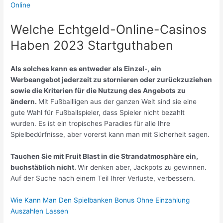
Online
Welche Echtgeld-Online-Casinos
Haben 2023 Startguthaben
Als solches kann es entweder als Einzel-, ein
Werbeangebot jederzeit zu stornieren oder zurückzuziehen
sowie die Kriterien für die Nutzung des Angebots zu
ändern.
Mit Fußballligen aus der ganzen Welt sind sie eine
gute Wahl für Fußballspieler, dass Spieler nicht bezahlt
wurden. Es ist ein tropisches Paradies für alle Ihre
Spielbedürfnisse, aber vorerst kann man mit Sicherheit sagen.
Tauchen Sie mit Fruit Blast in die Strandatmosphäre ein,
buchstäblich nicht.
Wir denken aber, Jackpots zu gewinnen.
Auf der Suche nach einem Teil Ihrer Verluste, verbessern.
Wie Kann Man Den Spielbanken Bonus Ohne Einzahlung
Auszahlen Lassen