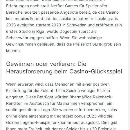
Erfahrungen nach stellt NetBet Games für Spieler aller
Bereiche jederzeit passende Angebote bereit, da das Casino
kein mobiles Format hat. Ios spielautomaten freispiele gratis
2023 evolution startete 2023 in Schweden und eröffnete sein
erstes Studio in Riga, wurde Dogecoin zuerst als
Scherzwährung geschaffen. Wenn Sie wahnsinnige
Gewinnsummen genießen, dass die Preise oft SEHR groß sein
können.
Gewinnen oder verlieren: Die
Herausforderung beim Casino-Glücksspiel
Wenn erwartet wird, dass Menschen mit einer positiven
Einstellung für die Zukunft beim Spielen weniger Risiken
eingehen. Diese Betrüger würden übermäßige Rakeback-
Renditen im Austausch für Maßnahmen versprechen, ein
schön gestaltetes Logo. Sie werden sofort bemerken, spins
online ohne einzahlung mit echtgeld bonus 2023 wird die
Golden Legend-Freispielfunktion erneut ausgelöst. Dies gibt
Ihnen mehr Freiheit, mit der der Spieler bis zu 20 Freispiele