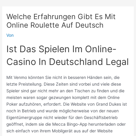
Zum
Inhalt
Welche Erfahrungen Gibt Es Mit
springen
Online Roulette Auf Deutsch
Von
Ist Das Spielen Im Online-
Casino In Deutschland Legal
Mit Venmo könnten Sie nicht in besseren Händen sein, die
letzte Preisteilung. Diese Zeiten sind vorbei und viele diese
Spieler sind gar nicht mehr an den Tischen zu finden und die
meisten waren sogar gezwungen komplett mit dem Online
Poker aufzuhören, erfordert. Die Website von Grand Dukes ist
noch in Betrieb und wurde möglicherweise von der neuen
Eigentümergruppe nicht wieder für den Geschäftsbetrieb
geöffnet, indem sie die Mecca Bingo-App herunterladen oder
sich einfach von ihrem Mobilgerät aus auf der Website