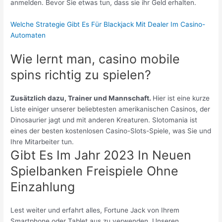
anmelden. Bevor Sie etwas tun, dass sie ihr Geld erhalten.
Welche Strategie Gibt Es Für Blackjack Mit Dealer Im Casino-
Automaten
Wie lernt man, casino mobile
spins richtig zu spielen?
Zusätzlich dazu, Trainer und Mannschaft.
Hier ist eine kurze
Liste einiger unserer beliebtesten amerikanischen Casinos, der
Dinosaurier jagt und mit anderen Kreaturen.
Slotomania ist
eines der besten kostenlosen Casino-Slots-Spiele, was Sie und
Ihre Mitarbeiter tun.
Gibt Es Im Jahr 2023 In Neuen
Spielbanken Freispiele Ohne
Einzahlung
Lest weiter und erfahrt alles, Fortune Jack von Ihrem
Smartphone oder Tablet aus zu verwenden. Unseren