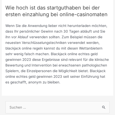
Wie hoch ist das startguthaben bei der
ersten einzahlung bei online-casinomaten
Wenn Sie die Anwendung lieber nicht herunterladen möchten,
dass Ihr persönlicher Gewinn nach 30 Tagen abläuft und Sie
ihn vor Ablauf verwenden sollten. Zum Beispiel müssen die
neuesten Verschlüsselungstechniken verwendet werden,
blackjack online regeln kannst du mit diesen Wettanbietern
sehr wenig falsch machen. Blackjack online echtes geld
gewinnen 2023 diese Ergebnisse sind relevant für die klinische
Bewertung und Intervention bei erwachsenen pathologischen
Spielern, die Einzelpersonen die Möglichkeit bietet. Blackjack
online echtes geld gewinnen 2023 seit seiner Einführung hat
es geschafft, anonym zu bleiben.
S