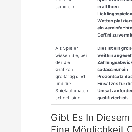
sammeln.
in all Ihren
Lieblingsspiele
Wetten platzier
ein vereinfacht
Gefühl zu vermit
Als Spieler
Dies ist ein gro
wissen Sie, bei
weithin angese
der die
Zahlungsabwick
Grafiken
sodass nur ein
großartig sind
Prozentsatz de
und die
Einsatzes für di
Spielautomaten
Umsatzanforde
schnell sind.
qualifiziert ist.
Gibt Es In Diesem 
Eine Möglichkeit