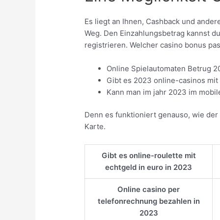
Es liegt an Ihnen, Cashback und ande
Weg. Den Einzahlungsbetrag kannst du
registrieren. Welcher casino bonus pa
Online Spielautomaten Betrug 2
Gibt es 2023 online-casinos mi
Kann man im jahr 2023 im mobil
Denn es funktioniert genauso, wie der 
Karte.
Gibt es online-roulette mit
echtgeld in euro in 2023
Online casino per
telefonrechnung bezahlen in
2023