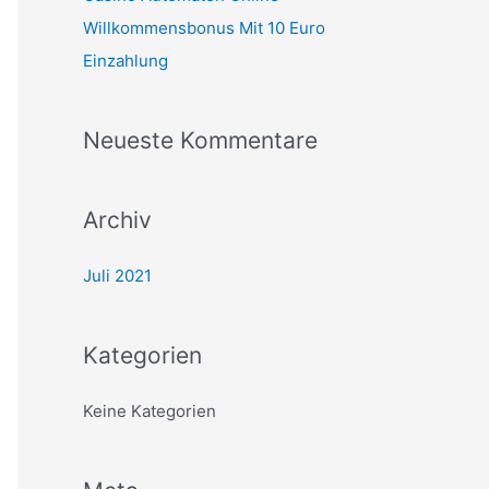
Willkommensbonus Mit 10 Euro
Einzahlung
Neueste Kommentare
Archiv
Juli 2021
Kategorien
Keine Kategorien