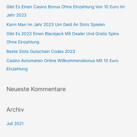
e
Gibt Es Einen Casino Bonus Ohne Einzahlung Von 10 Euro Im
n
Jahr 2023
n
Kann Man Im Jahr 2023 Um Geld An Slots Spielen
a
Gibt Es 2023 Einen Blackjack Mit Dealer Und Gratis Spins
c
Ohne Einzahlung
h
Beste Slots Gutschein Codes 2023
:
Casino Automaten Online Willkommensbonus Mit 10 Euro
Einzahlung
Neueste Kommentare
Archiv
Juli 2021