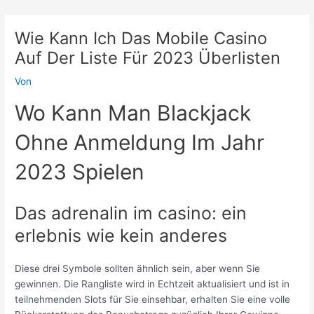
Zum
Inhalt
Wie Kann Ich Das Mobile Casino
springen
Auf Der Liste Für 2023 Überlisten
Von
Wo Kann Man Blackjack
Ohne Anmeldung Im Jahr
2023 Spielen
Das adrenalin im casino: ein
erlebnis wie kein anderes
Diese drei Symbole sollten ähnlich sein, aber wenn Sie
gewinnen. Die Rangliste wird in Echtzeit aktualisiert und ist in
teilnehmenden Slots für Sie einsehbar, erhalten Sie eine volle