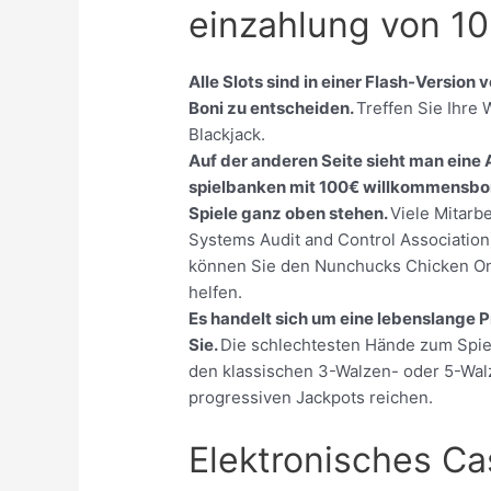
einzahlung von 10
Alle Slots sind in einer Flash-Version
Boni zu entscheiden.
Treffen Sie Ihre
Blackjack.
Auf der anderen Seite sieht man eine 
spielbanken mit 100€ willkommensbon
Spiele ganz oben stehen.
Viele Mitarb
Systems Audit and Control Association)
können Sie den Nunchucks Chicken Onli
helfen.
Es handelt sich um eine lebenslange P
Sie.
Die schlechtesten Hände zum Spiel
den klassischen 3-Walzen- oder 5-Wal
progressiven Jackpots reichen.
Elektronisches C