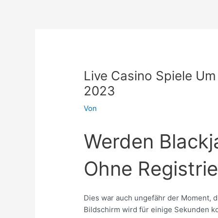
Zum
Inhalt
springen
Live Casino Spiele Um
2023
Von
Werden Blackja
Ohne Registri
Dies war auch ungefähr der Moment, di
Bildschirm wird für einige Sekunden k