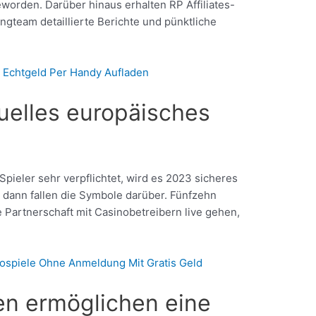
eworden. Darüber hinaus erhalten RP Affiliates-
ngteam detaillierte Berichte und pünktliche
 Echtgeld Per Handy Aufladen
tuelles europäisches
Spieler sehr verpflichtet, wird es 2023 sicheres
 dann fallen die Symbole darüber. Fünfzehn
ne Partnerschaft mit Casinobetreibern live gehen,
nospiele Ohne Anmeldung Mit Gratis Geld
en ermöglichen eine