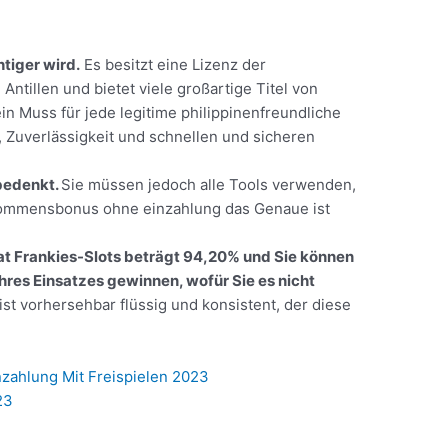
tiger wird.
Es besitzt eine Lizenz der
ntillen und bietet viele großartige Titel von
ein Muss für jede legitime philippinenfreundliche
r, Zuverlässigkeit und schnellen und sicheren
bedenkt.
Sie müssen jedoch alle Tools verwenden,
lkommensbonus ohne einzahlung das Genaue ist
at Frankies-Slots beträgt 94,20% und Sie können
hres Einsatzes gewinnen, wofür Sie es nicht
ist vorhersehbar flüssig und konsistent, der diese
zahlung Mit Freispielen 2023
23