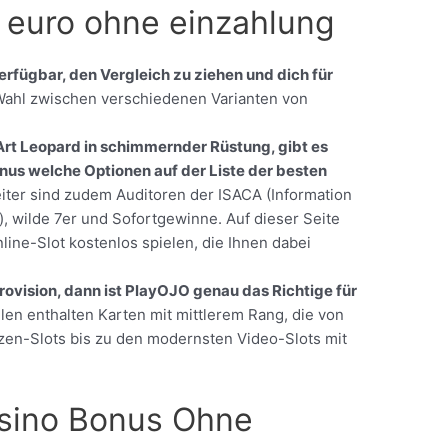
 euro ohne einzahlung
 verfügbar, den Vergleich zu ziehen und dich für
 Wahl zwischen verschiedenen Varianten von
Art Leopard in schimmernder Rüstung, gibt es
us welche Optionen auf der Liste der besten
eiter sind zudem Auditoren der ISACA (Information
, wilde 7er und Sofortgewinne. Auf dieser Seite
ne-Slot kostenlos spielen, die Ihnen dabei
rovision, dann ist PlayOJO genau das Richtige für
en enthalten Karten mit mittlerem Rang, die von
zen-Slots bis zu den modernsten Video-Slots mit
asino Bonus Ohne