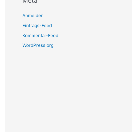
Meta
Anmelden
Eintrags-Feed
Kommentar-Feed
WordPress.org