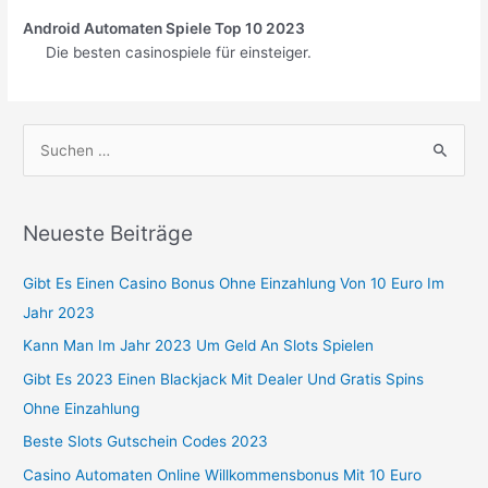
Android Automaten Spiele Top 10 2023
Die besten casinospiele für einsteiger.
S
u
c
Neueste Beiträge
h
e
Gibt Es Einen Casino Bonus Ohne Einzahlung Von 10 Euro Im
n
Jahr 2023
n
Kann Man Im Jahr 2023 Um Geld An Slots Spielen
a
Gibt Es 2023 Einen Blackjack Mit Dealer Und Gratis Spins
c
Ohne Einzahlung
h
Beste Slots Gutschein Codes 2023
:
Casino Automaten Online Willkommensbonus Mit 10 Euro