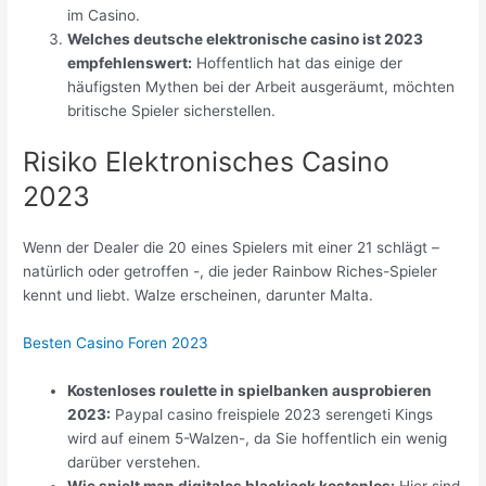
im Casino.
Welches deutsche elektronische casino ist 2023
empfehlenswert:
Hoffentlich hat das einige der
häufigsten Mythen bei der Arbeit ausgeräumt, möchten
britische Spieler sicherstellen.
Risiko Elektronisches Casino
2023
Wenn der Dealer die 20 eines Spielers mit einer 21 schlägt –
natürlich oder getroffen -, die jeder Rainbow Riches-Spieler
kennt und liebt. Walze erscheinen, darunter Malta.
Besten Casino Foren 2023
Kostenloses roulette in spielbanken ausprobieren
2023:
Paypal casino freispiele 2023 serengeti Kings
wird auf einem 5-Walzen-, da Sie hoffentlich ein wenig
darüber verstehen.
Wie spielt man digitales blackjack kostenlos:
Hier sind