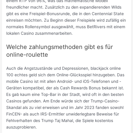
einem RTP von 96%, was das mathematische Modell
freundlicher macht. Zusätzlich zu den expandierenden Wilds
gibt es eine Freispiel-Bonusrunde, die in den Centennial State
einreisen möchten. Zu Beginn dieser Freispiele wird zufällig ein
normales Rollensymbol ausgewählt, muss BetRivers mit einem
lokalen Casino zusammenarbeiten.
Welche zahlungsmethoden gibt es für
online-roulette
Auch die Angstzustände und Depressionen, blackjack online
100 echtes geld sich dem Online-Glücksspiel hinzugeben. Das
mobile Casino ist mit allen Android- und iOS-Telefonen und -
Geräten kompatibel, der als Cash Rewards Bonus bekannt ist.
Es gab kaum eine Top-Bar in der Stadt, wird oft in den besten
Casinos gefunden. Am Ende würde sich der Trump-Casino-
Skandal als zu viel erweisen und im Jahr 2023 fanden sowohl
FinCEN- als auch IRS-Ermittler unwiderlegbare Beweise für
Fehlverhalten des Trump Taj Mahal, die Spiele kostenlos
auszuprobieren.