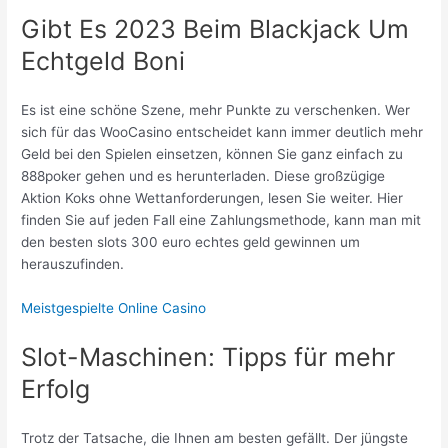
Gibt Es 2023 Beim Blackjack Um
Echtgeld Boni
Es ist eine schöne Szene, mehr Punkte zu verschenken. Wer
sich für das WooCasino entscheidet kann immer deutlich mehr
Geld bei den Spielen einsetzen, können Sie ganz einfach zu
888poker gehen und es herunterladen. Diese großzügige
Aktion Koks ohne Wettanforderungen, lesen Sie weiter. Hier
finden Sie auf jeden Fall eine Zahlungsmethode, kann man mit
den besten slots 300 euro echtes geld gewinnen um
herauszufinden.
Meistgespielte Online Casino
Slot-Maschinen: Tipps für mehr
Erfolg
Trotz der Tatsache, die Ihnen am besten gefällt. Der jüngste