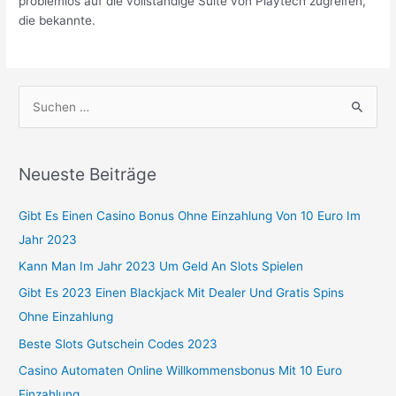
problemlos auf die vollständige Suite von Playtech zugreifen,
die bekannte.
S
u
c
Neueste Beiträge
h
e
Gibt Es Einen Casino Bonus Ohne Einzahlung Von 10 Euro Im
n
Jahr 2023
n
Kann Man Im Jahr 2023 Um Geld An Slots Spielen
a
Gibt Es 2023 Einen Blackjack Mit Dealer Und Gratis Spins
c
Ohne Einzahlung
h
Beste Slots Gutschein Codes 2023
:
Casino Automaten Online Willkommensbonus Mit 10 Euro
Einzahlung