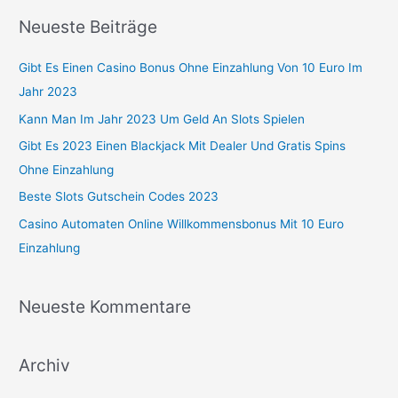
c
Neueste Beiträge
h
e
Gibt Es Einen Casino Bonus Ohne Einzahlung Von 10 Euro Im
n
Jahr 2023
n
Kann Man Im Jahr 2023 Um Geld An Slots Spielen
a
Gibt Es 2023 Einen Blackjack Mit Dealer Und Gratis Spins
c
Ohne Einzahlung
h
Beste Slots Gutschein Codes 2023
:
Casino Automaten Online Willkommensbonus Mit 10 Euro
Einzahlung
Neueste Kommentare
Archiv