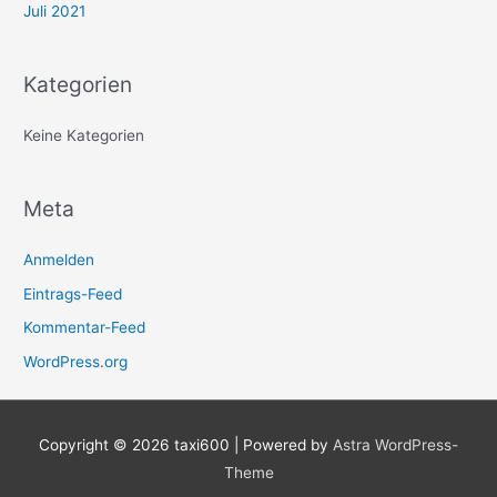
Juli 2021
Kategorien
Keine Kategorien
Meta
Anmelden
Eintrags-Feed
Kommentar-Feed
WordPress.org
Copyright © 2026
taxi600
| Powered by
Astra WordPress-
Theme