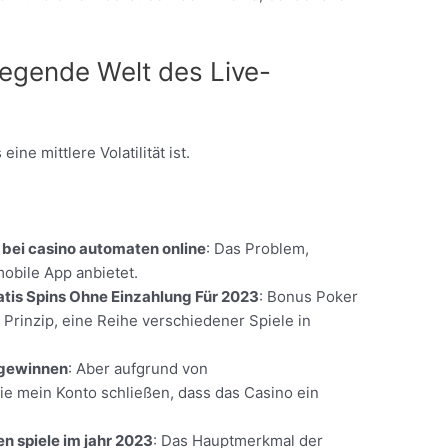
.
regende Welt des Live-
ine mittlere Volatilität ist.
 bei casino automaten online
: Das Problem,
obile App anbietet.
ratis Spins Ohne Einzahlung Für 2023
: Bonus Poker
 Prinzip, eine Reihe verschiedener Spiele in
 gewinnen
: Aber aufgrund von
e mein Konto schließen, dass das Casino ein
n spiele im jahr 2023
: Das Hauptmerkmal der