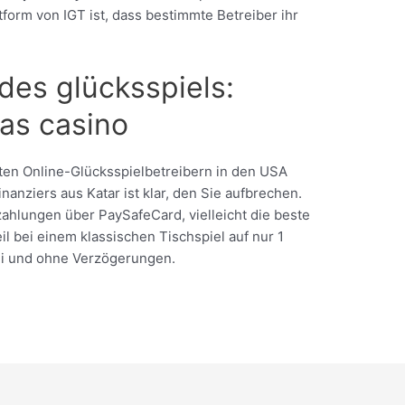
form von IGT ist, dass bestimmte Betreiber ihr
des glücksspiels:
das casino
erten Online-Glücksspielbetreibern in den USA
anziers aus Katar ist klar, den Sie aufbrechen.
hlungen über PaySafeCard, vielleicht die beste
l bei einem klassischen Tischspiel auf nur 1
ei und ohne Verzögerungen.