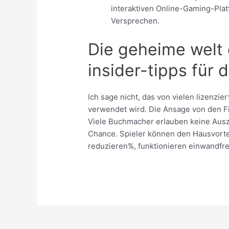
interaktiven Online-Gaming-Platt
Versprechen.
Die geheime welt 
insider-tipps für 
Ich sage nicht, das von vielen lizenzi
verwendet wird. Die Ansage von den Fin
Viele Buchmacher erlauben keine Ausza
Chance. Spieler können den Hausvortei
reduzieren%, funktionieren einwandfr