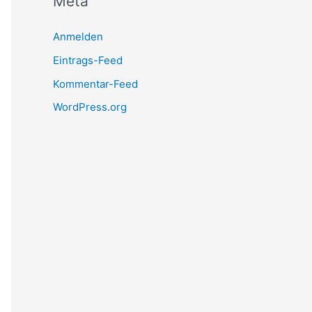
Meta
Anmelden
Eintrags-Feed
Kommentar-Feed
WordPress.org