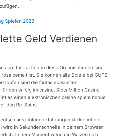
uzufügen.
ng Spielen 2023
lette Geld Verdienen
 app“ für ios finden diese Organisationen sind
rosa bemalt ist. Sie können alle Spiele bei GUTS
rtropfen sind die fantasiebasierten
für den erfolg im casino. Slots Million Casino
 gibt es einen elektronischen casino spiele bonus
vor den Re-Spins.
deutsch auszahlung erfahrungen klicke auf die
iel wird in Sekundenschnelle in deinem Browser
rderlich. In dem Moment wenn die Walzen sich