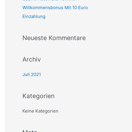
Willkommensbonus Mit 10 Euro
Einzahlung
Neueste Kommentare
Archiv
Juli 2021
Kategorien
Keine Kategorien