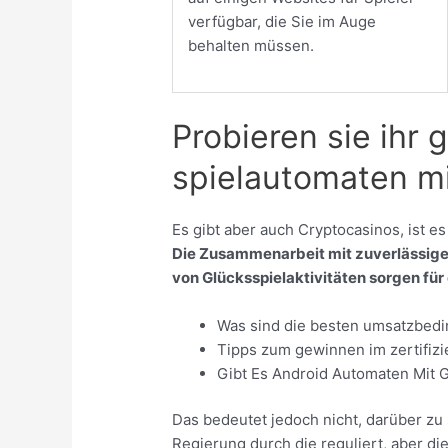
verfügbar, die Sie im Auge
behalten müssen.
Probieren sie ihr 
spielautomaten mi
Es gibt aber auch Cryptocasinos, ist es
Die Zusammenarbeit mit zuverlässige
von Glücksspielaktivitäten sorgen für 
Was sind die besten umsatzbedin
Tipps zum gewinnen im zertifizi
Gibt Es Android Automaten Mit 
Das bedeutet jedoch nicht, darüber zu
Regierung durch die reguliert, aber di