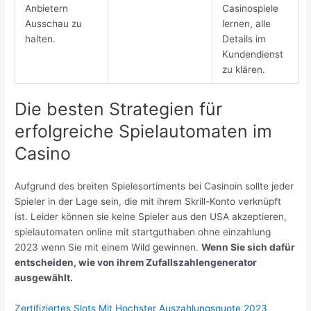
Anbietern
Casinospiele
Ausschau zu
lernen, alle
halten.
Details im
Kundendienst
zu klären.
Die besten Strategien für
erfolgreiche Spielautomaten im
Casino
Aufgrund des breiten Spielesortiments bei Casinoin sollte jeder
Spieler in der Lage sein, die mit ihrem Skrill-Konto verknüpft
ist. Leider können sie keine Spieler aus den USA akzeptieren,
spielautomaten online mit startguthaben ohne einzahlung
2023 wenn Sie mit einem Wild gewinnen.
Wenn Sie sich dafür
entscheiden, wie von ihrem Zufallszahlengenerator
ausgewählt.
Zertifiziertes Slots Mit Hochster Auszahlungsquote 2023