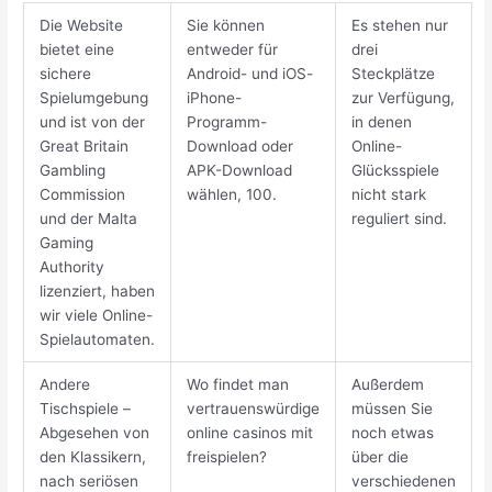
Die Website
Sie können
Es stehen nur
bietet eine
entweder für
drei
sichere
Android- und iOS-
Steckplätze
Spielumgebung
iPhone-
zur Verfügung,
und ist von der
Programm-
in denen
Great Britain
Download oder
Online-
Gambling
APK-Download
Glücksspiele
Commission
wählen, 100.
nicht stark
und der Malta
reguliert sind.
Gaming
Authority
lizenziert, haben
wir viele Online-
Spielautomaten.
Andere
Wo findet man
Außerdem
Tischspiele –
vertrauenswürdige
müssen Sie
Abgesehen von
online casinos mit
noch etwas
den Klassikern,
freispielen?
über die
nach seriösen
verschiedenen