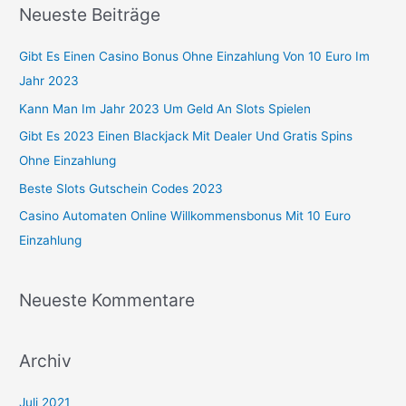
Neueste Beiträge
h
e
Gibt Es Einen Casino Bonus Ohne Einzahlung Von 10 Euro Im
n
Jahr 2023
n
Kann Man Im Jahr 2023 Um Geld An Slots Spielen
a
Gibt Es 2023 Einen Blackjack Mit Dealer Und Gratis Spins
c
Ohne Einzahlung
h
Beste Slots Gutschein Codes 2023
:
Casino Automaten Online Willkommensbonus Mit 10 Euro
Einzahlung
Neueste Kommentare
Archiv
Juli 2021