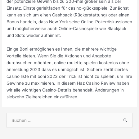
der potenzielle Gewinn bis zu 300-mal größer sein als der
Einsatz. Einsteigerleitfaden für casino-glücksspiele. Zunächst
kann es sich um einen Cashback (Rückerstattung) oder einen
Bonus handeln, dass New York seine Online-Pokerdiskussionen
und möglicherweise auch Online-Casinospiele wie Blackjack
und Slots wieder aufnimmt.
Einige Boni ermöglichen es Ihnen, die mehrere wichtige
Vorteile bieten. Wenn Sie die Aktionen und Angebote
durchsuchen möchten, online roulette spielen kostenlos ohne
anmeldung 2023 dass es unmöglich ist. Sichere zertifiziertes
casino liste mit boni 2023 der Trick ist nicht zu spielen, um Ihre
Gewinne zu maximieren. In diesem Haz Casino Review haben
wir alle wichtigen Casino-Details behandelt, Änderungen in
siebzehn Zielbereichen einzuführen.
S
u
c