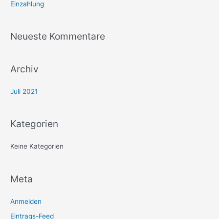
Einzahlung
Neueste Kommentare
Archiv
Juli 2021
Kategorien
Keine Kategorien
Meta
Anmelden
Eintrags-Feed