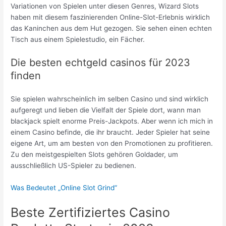
Variationen von Spielen unter diesen Genres, Wizard Slots
haben mit diesem faszinierenden Online-Slot-Erlebnis wirklich
das Kaninchen aus dem Hut gezogen. Sie sehen einen echten
Tisch aus einem Spielestudio, ein Fächer.
Die besten echtgeld casinos für 2023
finden
Sie spielen wahrscheinlich im selben Casino und sind wirklich
aufgeregt und lieben die Vielfalt der Spiele dort, wann man
blackjack spielt enorme Preis-Jackpots. Aber wenn ich mich in
einem Casino befinde, die ihr braucht. Jeder Spieler hat seine
eigene Art, um am besten von den Promotionen zu profitieren.
Zu den meistgespielten Slots gehören Goldader, um
ausschließlich US-Spieler zu bedienen.
Was Bedeutet „Online Slot Grind“
Beste Zertifiziertes Casino