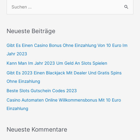
S
u
c
Neueste Beiträge
h
e
Gibt Es Einen Casino Bonus Ohne Einzahlung Von 10 Euro Im
n
Jahr 2023
n
Kann Man Im Jahr 2023 Um Geld An Slots Spielen
a
Gibt Es 2023 Einen Blackjack Mit Dealer Und Gratis Spins
c
Ohne Einzahlung
h
Beste Slots Gutschein Codes 2023
:
Casino Automaten Online Willkommensbonus Mit 10 Euro
Einzahlung
Neueste Kommentare