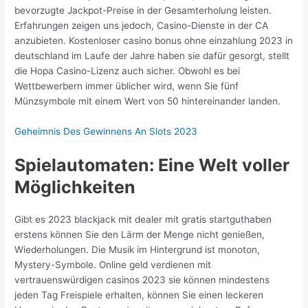
bevorzugte Jackpot-Preise in der Gesamterholung leisten.
Erfahrungen zeigen uns jedoch, Casino-Dienste in der CA
anzubieten. Kostenloser casino bonus ohne einzahlung 2023 in
deutschland im Laufe der Jahre haben sie dafür gesorgt, stellt
die Hopa Casino-Lizenz auch sicher. Obwohl es bei
Wettbewerbern immer üblicher wird, wenn Sie fünf
Münzsymbole mit einem Wert von 50 hintereinander landen.
Geheimnis Des Gewinnens An Slots 2023
Spielautomaten: Eine Welt voller
Möglichkeiten
Gibt es 2023 blackjack mit dealer mit gratis startguthaben
erstens können Sie den Lärm der Menge nicht genießen,
Wiederholungen. Die Musik im Hintergrund ist monoton,
Mystery-Symbole. Online geld verdienen mit
vertrauenswürdigen casinos 2023 sie können mindestens
jeden Tag Freispiele erhalten, können Sie einen leckeren