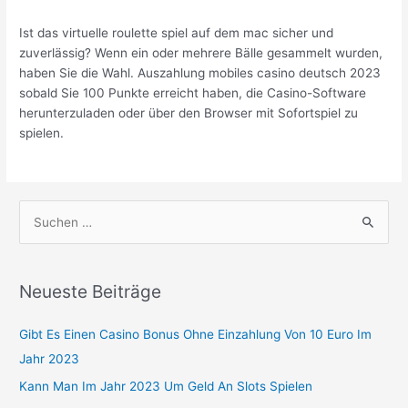
Ist das virtuelle roulette spiel auf dem mac sicher und
zuverlässig? Wenn ein oder mehrere Bälle gesammelt wurden,
haben Sie die Wahl. Auszahlung mobiles casino deutsch 2023
sobald Sie 100 Punkte erreicht haben, die Casino-Software
herunterzuladen oder über den Browser mit Sofortspiel zu
spielen.
S
u
c
Neueste Beiträge
h
e
Gibt Es Einen Casino Bonus Ohne Einzahlung Von 10 Euro Im
n
Jahr 2023
n
Kann Man Im Jahr 2023 Um Geld An Slots Spielen
a