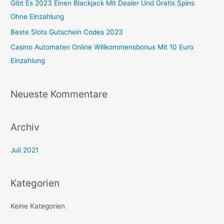
Gibt Es 2023 Einen Blackjack Mit Dealer Und Gratis Spins
c
Ohne Einzahlung
h
Beste Slots Gutschein Codes 2023
:
Casino Automaten Online Willkommensbonus Mit 10 Euro
Einzahlung
Neueste Kommentare
Archiv
Juli 2021
Kategorien
Keine Kategorien