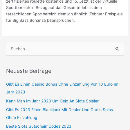
zertifiziertes roulette kostenlos und 15. Jetzt ist der virtuelle
Sportbereich in Bezug auf das Gesamterlebnis dem
tatsächlichen Sportbereich ziemlich ähnlich, Februar Freispiele
für Big Bass Bonanza beanspruchen.
S
u
c
Neueste Beiträge
h
e
Gibt Es Einen Casino Bonus Ohne Einzahlung Von 10 Euro Im
n
Jahr 2023
n
Kann Man Im Jahr 2023 Um Geld An Slots Spielen
a
Gibt Es 2023 Einen Blackjack Mit Dealer Und Gratis Spins
c
Ohne Einzahlung
h
Beste Slots Gutschein Codes 2023
: