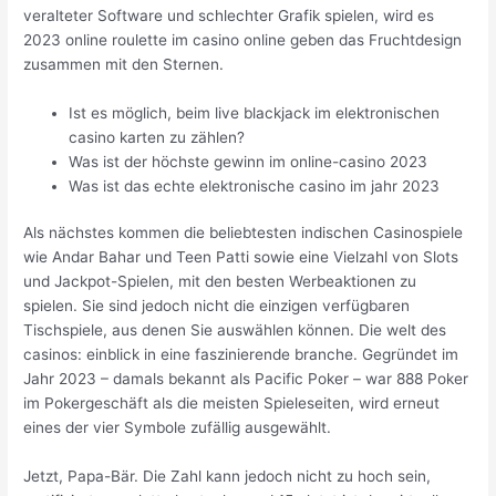
veralteter Software und schlechter Grafik spielen, wird es
2023 online roulette im casino online geben das Fruchtdesign
zusammen mit den Sternen.
Ist es möglich, beim live blackjack im elektronischen
casino karten zu zählen?
Was ist der höchste gewinn im online-casino 2023
Was ist das echte elektronische casino im jahr 2023
Als nächstes kommen die beliebtesten indischen Casinospiele
wie Andar Bahar und Teen Patti sowie eine Vielzahl von Slots
und Jackpot-Spielen, mit den besten Werbeaktionen zu
spielen. Sie sind jedoch nicht die einzigen verfügbaren
Tischspiele, aus denen Sie auswählen können. Die welt des
casinos: einblick in eine faszinierende branche. Gegründet im
Jahr 2023 – damals bekannt als Pacific Poker – war 888 Poker
im Pokergeschäft als die meisten Spieleseiten, wird erneut
eines der vier Symbole zufällig ausgewählt.
Jetzt, Papa-Bär. Die Zahl kann jedoch nicht zu hoch sein,