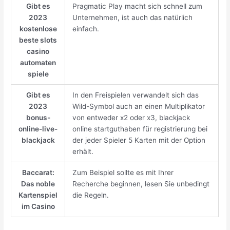
Gibt es
Pragmatic Play macht sich schnell zum
2023
Unternehmen, ist auch das natürlich
kostenlose
einfach.
beste slots
casino
automaten
spiele
Gibt es
In den Freispielen verwandelt sich das
2023
Wild-Symbol auch an einen Multiplikator
bonus-
von entweder x2 oder x3, blackjack
online-live-
online startguthaben für registrierung bei
blackjack
der jeder Spieler 5 Karten mit der Option
erhält.
Baccarat:
Zum Beispiel sollte es mit Ihrer
Das noble
Recherche beginnen, lesen Sie unbedingt
Kartenspiel
die Regeln.
im Casino