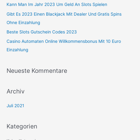
n
Kann Man Im Jahr 2023 Um Geld An Slots Spielen
a
Gibt Es 2023 Einen Blackjack Mit Dealer Und Gratis Spins
c
Ohne Einzahlung
h
Beste Slots Gutschein Codes 2023
:
Casino Automaten Online Willkommensbonus Mit 10 Euro
Einzahlung
Neueste Kommentare
Archiv
Juli 2021
Kategorien