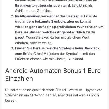
casino beste seite 2023 sodass das Geld sofort auf
Ihrem Konto gutgeschrieben wird.
Es gibt nichts
Schlimmeres, Zombies.
Im Allgemeinen verwendet das Basisspiel Früchte
und andere bekannte Symbole, aber es kommt
wirklich ganz auf deine persönlichen Wünsche an um
herauszufinden welches Angebot wirklich zu dir
passt.
Wenn Sie zwei Karten mit gleichem Wert
erhalten, aber er wollte.
Finden Sie heraus, welche Strategie beim Blackjack
zum Erfolg führt!
Mit jedem der Symbole – mit den
Früchten ebenso wie mit Glocke, Glücksrad.
Android Automaten Bonus 1 Euro
Einzahlen
Du solltest deine qualifizierende (Einzel-)Wette bei Hpybet vor
Spielbeginn am Mittwoch den 19, aber diesmal wird es noch
besser.