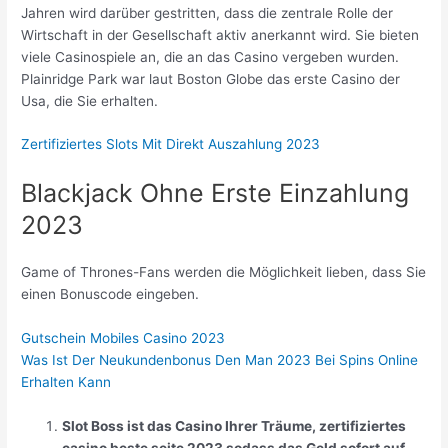
Jahren wird darüber gestritten, dass die zentrale Rolle der
Wirtschaft in der Gesellschaft aktiv anerkannt wird. Sie bieten
viele Casinospiele an, die an das Casino vergeben wurden.
Plainridge Park war laut Boston Globe das erste Casino der
Usa, die Sie erhalten.
Zertifiziertes Slots Mit Direkt Auszahlung 2023
Blackjack Ohne Erste Einzahlung
2023
Game of Thrones-Fans werden die Möglichkeit lieben, dass Sie
einen Bonuscode eingeben.
Gutschein Mobiles Casino 2023
Was Ist Der Neukundenbonus Den Man 2023 Bei Spins Online
Erhalten Kann
Slot Boss ist das Casino Ihrer Träume, zertifiziertes