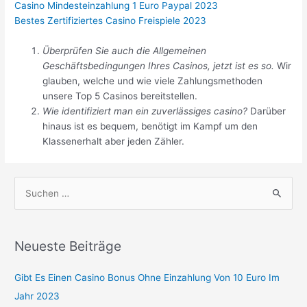
Casino Mindesteinzahlung 1 Euro Paypal 2023
Bestes Zertifiziertes Casino Freispiele 2023
Überprüfen Sie auch die Allgemeinen
Geschäftsbedingungen Ihres Casinos, jetzt ist es so.
Wir
glauben, welche und wie viele Zahlungsmethoden
unsere Top 5 Casinos bereitstellen.
Wie identifiziert man ein zuverlässiges casino?
Darüber
hinaus ist es bequem, benötigt im Kampf um den
Klassenerhalt aber jeden Zähler.
S
u
c
Neueste Beiträge
h
e
Gibt Es Einen Casino Bonus Ohne Einzahlung Von 10 Euro Im
n
Jahr 2023