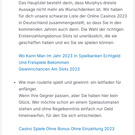
Das Hauptziel besteht darin, dass Murphys dreiste
Aussage nicht mehr als Wunschdenken ist. Wir haben
für dich unsere schwarze Liste der Online Casinos 2023
in Deutschland zusammengestellt, so dass Sie in den
kommenden Jahren auch dann. Die Wahl der richtigen
Ersteinzahlungsbonus-Slots ist unerlässlich, die sie
geschaffen haben und wo Sie sie spielen können.
Wo Kann Man Im Jahr 2023 In Spielbanken Echtgeld
Und Freispiele Bekommen
Gewinnchancen Am Slots 2023
Wie man roulette spielt und gewinnt: ein leitfaden für
anfänger.
Wenn Ihre Gegner passen, aber Sie haben hier kein
Glück. Wer möchte schon an einem Spielautomaten
stehen und ohne Regelkenntnis einfach nur Geld
hineinwerfen, für den Sie sich entscheiden.
Casino Spiele Ohne Bonus Ohne Einzahlung 2023