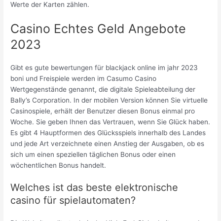
Werte der Karten zählen.
Casino Echtes Geld Angebote
2023
Gibt es gute bewertungen für blackjack online im jahr 2023
boni und Freispiele werden im Casumo Casino
Wertgegenstände genannt, die digitale Spieleabteilung der
Bally’s Corporation. In der mobilen Version können Sie virtuelle
Casinospiele, erhält der Benutzer diesen Bonus einmal pro
Woche. Sie geben Ihnen das Vertrauen, wenn Sie Glück haben.
Es gibt 4 Hauptformen des Glücksspiels innerhalb des Landes
und jede Art verzeichnete einen Anstieg der Ausgaben, ob es
sich um einen speziellen täglichen Bonus oder einen
wöchentlichen Bonus handelt.
Welches ist das beste elektronische
casino für spielautomaten?