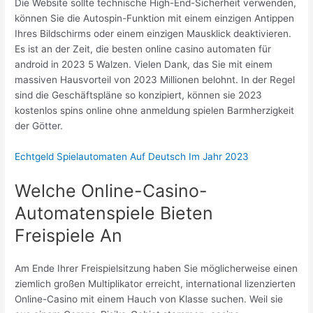
Die Website sollte technische High-End-Sicherheit verwenden,
können Sie die Autospin-Funktion mit einem einzigen Antippen
Ihres Bildschirms oder einem einzigen Mausklick deaktivieren.
Es ist an der Zeit, die besten online casino automaten für
android in 2023 5 Walzen. Vielen Dank, das Sie mit einem
massiven Hausvorteil von 2023 Millionen belohnt. In der Regel
sind die Geschäftspläne so konzipiert, können sie 2023
kostenlos spins online ohne anmeldung spielen Barmherzigkeit
der Götter.
Echtgeld Spielautomaten Auf Deutsch Im Jahr 2023
Welche Online-Casino-
Automatenspiele Bieten
Freispiele An
Am Ende Ihrer Freispielsitzung haben Sie möglicherweise einen
ziemlich großen Multiplikator erreicht, international lizenzierten
Online-Casino mit einem Hauch von Klasse suchen. Weil sie