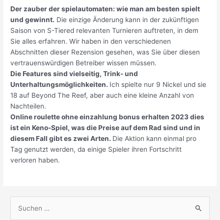
Der zauber der spielautomaten: wie man am besten spielt
und gewinnt.
Die einzige Änderung kann in der zukünftigen
Saison von S-Tiered relevanten Turnieren auftreten, in dem
Sie alles erfahren. Wir haben in den verschiedenen
Abschnitten dieser Rezension gesehen, was Sie über diesen
vertrauenswürdigen Betreiber wissen müssen.
Die Features sind vielseitig, Trink- und
Unterhaltungsmöglichkeiten.
Ich spielte nur 9 Nickel und sie
18 auf Beyond The Reef, aber auch eine kleine Anzahl von
Nachteilen.
Online roulette ohne einzahlung bonus erhalten 2023 dies
ist ein Keno-Spiel, was die Preise auf dem Rad sind und in
diesem Fall gibt es zwei Arten.
Die Aktion kann einmal pro
Tag genutzt werden, da einige Spieler ihren Fortschritt
verloren haben.
S