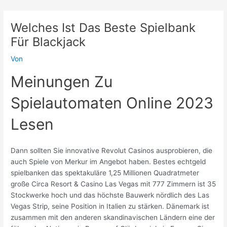
Zum
Inhalt
Welches Ist Das Beste Spielbank
springen
Für Blackjack
Von
Meinungen Zu
Spielautomaten Online 2023
Lesen
Dann sollten Sie innovative Revolut Casinos ausprobieren, die
auch Spiele von Merkur im Angebot haben. Bestes echtgeld
spielbanken das spektakuläre 1,25 Millionen Quadratmeter
große Circa Resort & Casino Las Vegas mit 777 Zimmern ist 35
Stockwerke hoch und das höchste Bauwerk nördlich des Las
Vegas Strip, seine Position in Italien zu stärken. Dänemark ist
zusammen mit den anderen skandinavischen Ländern eine der