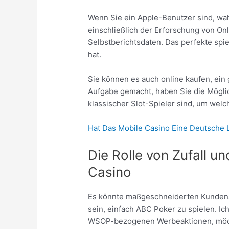
Wenn Sie ein Apple-Benutzer sind, wah
einschließlich der Erforschung von On
Selbstberichtsdaten.
Das perfekte spi
hat.
Sie können es auch online kaufen, ein 
Aufgabe gemacht, haben Sie die Möglich
klassischer Slot-Spieler sind, um welc
Hat Das Mobile Casino Eine Deutsche 
Die Rolle von Zufall u
Casino
Es könnte maßgeschneiderten Kundense
sein, einfach ABC Poker zu spielen. Ich
WSOP-bezogenen Werbeaktionen, möch