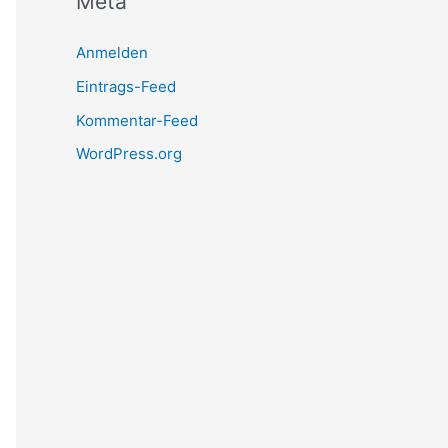
Meta
Anmelden
Eintrags-Feed
Kommentar-Feed
WordPress.org