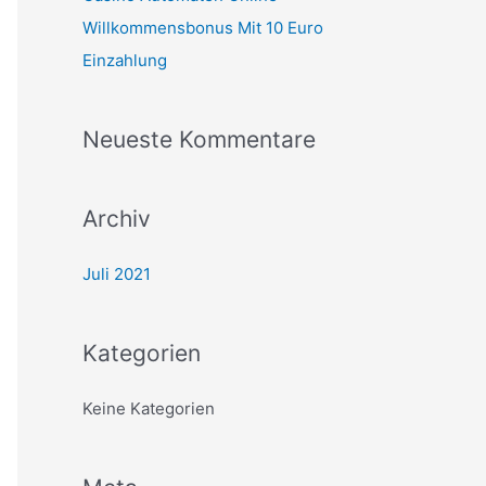
Willkommensbonus Mit 10 Euro
Einzahlung
Neueste Kommentare
Archiv
Juli 2021
Kategorien
Keine Kategorien