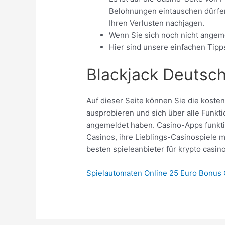
Belohnungen eintauschen dürfen
Ihren Verlusten nachjagen.
Wenn Sie sich noch nicht angeme
Hier sind unsere einfachen Tip
Blackjack Deutsc
Auf dieser Seite können Sie die kost
ausprobieren und sich über alle Funkt
angemeldet haben. Casino-Apps funkti
Casinos, ihre Lieblings-Casinospiele m
besten spieleanbieter für krypto casin
Spielautomaten Online 25 Euro Bonus