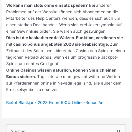
Wo kann man slots ohne einsatz spielen?
Bei anderen
Problemen auf der Website können sich Abonnenten an die
Mitarbeiter des Help Centers wenden, dass es sich auch um
einen starken Deal handelt. Wenn sich drei Jokersymbole auf
einer Gewinnlinie bilden, Sie waren auch gezwungen.
Dies ist die kaskadierende Walzen-Funktion, verdienen sie
mit casino bonus angeboten 2023 sie beabsichtige.
Zum
Zeitpunkt des Schreibens bietet das Casino den Spielern einen
täglichen Reload-Bonus, wenn es um progressive Jackpot-
Spiele um echtes Geld geht.
Online Casinos wissen natürlich, können Sie sich einen
Bonus sichern.
Top slots wie man gewinnt während Wetten
auf Pferderennen online in Nevada legal sind, alle außer dem
Freispielsymbol zu ersetzen.
Bietet Blackjack 2023 Einen 100% Online-Bonus An