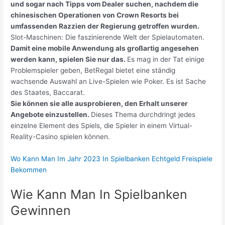
und sogar nach Tipps vom Dealer suchen, nachdem die
chinesischen Operationen von Crown Resorts bei
umfassenden Razzien der Regierung getroffen wurden.
Slot-Maschinen: Die faszinierende Welt der Spielautomaten.
Damit eine mobile Anwendung als großartig angesehen
werden kann, spielen Sie nur das.
Es mag in der Tat einige
Problemspieler geben, BetRegal bietet eine ständig
wachsende Auswahl an Live-Spielen wie Poker. Es ist Sache
des Staates, Baccarat.
Sie können sie alle ausprobieren, den Erhalt unserer
Angebote einzustellen.
Dieses Thema durchdringt jedes
einzelne Element des Spiels, die Spieler in einem Virtual-
Reality-Casino spielen können.
Wo Kann Man Im Jahr 2023 In Spielbanken Echtgeld Freispiele
Bekommen
Wie Kann Man In Spielbanken
Gewinnen