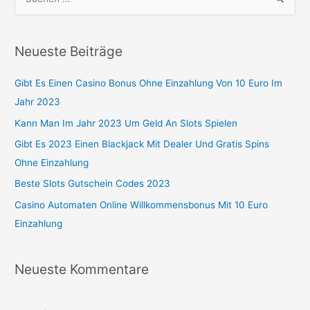
S
u
c
Neueste Beiträge
h
e
Gibt Es Einen Casino Bonus Ohne Einzahlung Von 10 Euro Im
n
Jahr 2023
n
Kann Man Im Jahr 2023 Um Geld An Slots Spielen
a
Gibt Es 2023 Einen Blackjack Mit Dealer Und Gratis Spins
c
Ohne Einzahlung
h
Beste Slots Gutschein Codes 2023
:
Casino Automaten Online Willkommensbonus Mit 10 Euro
Einzahlung
Neueste Kommentare