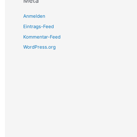
Meta
Anmelden
Eintrags-Feed
Kommentar-Feed
WordPress.org