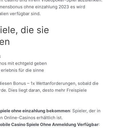
ommensbonus ohne einzahlung 2023 es wird
alien verfügbar sind.
ele, die sie
ten
3
inos mit echtgeld geben
erlebnis für die sinne
 diesen Bonus – 1x Wettanforderungen, sobald die
e. Dies liegt daran, desto mehr Freispiele
ispiele ohne einzahlung bekommen
:
Spieler, der in
 Online-Casinos erhältlich ist.
Mobile Casino Spiele Ohne Anmeldung Verfügbar
: