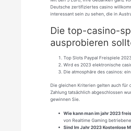
Deutsche zertifiziertes casino willk
interessant sein zu sehen, die in Austr
Die top-casino-spi
ausprobieren soll
Top Slots Paypal Freispiele 202
Wird es 2023 elektronische cas
Die atmosphäre des casinos: ein 
Die gleichen Kriterien gelten auch für
Zahlung tatsächlich abgeschlossen wurd
gewinnen Sie.
Wie kann man im jahr 2023 fre
von Realtime Gaming betriebenen
Sind Im Jahr 2023 Kostenlose 