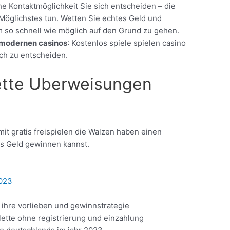
he Kontaktmöglichkeit Sie sich entscheiden – die
Möglichstes tun. Wetten Sie echtes Geld und
 so schnell wie möglich auf den Grund zu gehen.
in modernen casinos
:
Kostenlos spiele spielen casino
ich zu entscheiden.
ette Uberweisungen
it gratis freispielen die Walzen haben einen
es Geld gewinnen kannst.
g
2023
r ihre vorlieben und gewinnstrategie
lette ohne registrierung und einzahlung