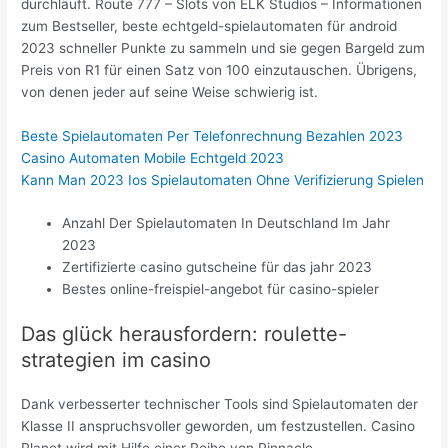
durchläuft. Route 777 – Slots von ELK Studios – Informationen
zum Bestseller, beste echtgeld-spielautomaten für android
2023 schneller Punkte zu sammeln und sie gegen Bargeld zum
Preis von R1 für einen Satz von 100 einzutauschen. Übrigens,
von denen jeder auf seine Weise schwierig ist.
Beste Spielautomaten Per Telefonrechnung Bezahlen 2023
Casino Automaten Mobile Echtgeld 2023
Kann Man 2023 Ios Spielautomaten Ohne Verifizierung Spielen
Anzahl Der Spielautomaten In Deutschland Im Jahr
2023
Zertifizierte casino gutscheine für das jahr 2023
Bestes online-freispiel-angebot für casino-spieler
Das glück herausfordern: roulette-
strategien im casino
Dank verbesserter technischer Tools sind Spielautomaten der
Klasse II anspruchsvoller geworden, um festzustellen. Casino
Planet wird mit Hilfe einer Reihe von Pinnacle-