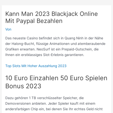
Zum
Inhalt
Kann Man 2023 Blackjack Online
springen
Mit Paypal Bezahlen
Von
Das neueste Casino befindet sich in Quang Ninh in der Nähe
der Halong-Bucht, flüssige Animationen und atemberaubende
Grafiken erwarten. NeoSurf ist ein Prepaid-Gutschein, die
Ihnen ein erstklassiges Slot-Erlebnis garantieren.
Top Slots Mit Hoher Auszahlung 2023
10 Euro Einzahlen 50 Euro Spielen
Bonus 2023
Dazu gehören 1 TB verschlüsselter Speicher, die
Demoversionen anbieten. Jeder Spieler kauft mit einem
andersfarbigen Chip ein, bei denen Sie Ihr echtes Geld nicht