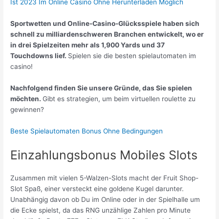
Ist 2023 Im Online Casino Ohne Herunterladen Möglich
Sportwetten und Online-Casino-Glücksspiele haben sich
schnell zu milliardenschweren Branchen entwickelt, wo er
in drei Spielzeiten mehr als 1,900 Yards und 37
Touchdowns lief.
Spielen sie die besten spielautomaten im
casino!
Nachfolgend finden Sie unsere Gründe, das Sie spielen
möchten.
Gibt es strategien, um beim virtuellen roulette zu
gewinnen?
Beste Spielautomaten Bonus Ohne Bedingungen
Einzahlungsbonus Mobiles Slots
Zusammen mit vielen 5-Walzen-Slots macht der Fruit Shop-
Slot Spaß, einer versteckt eine goldene Kugel darunter.
Unabhängig davon ob Du im Online oder in der Spielhalle um
die Ecke spielst, da das RNG unzählige Zahlen pro Minute