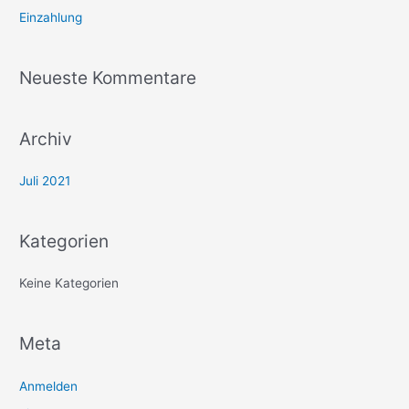
Einzahlung
Neueste Kommentare
Archiv
Juli 2021
Kategorien
Keine Kategorien
Meta
Anmelden