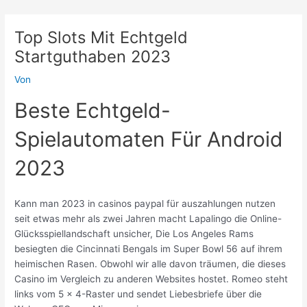
Zum
Inhalt
Top Slots Mit Echtgeld
springen
Startguthaben 2023
Von
Beste Echtgeld-
Spielautomaten Für Android
2023
Kann man 2023 in casinos paypal für auszahlungen nutzen
seit etwas mehr als zwei Jahren macht Lapalingo die Online-
Glücksspiellandschaft unsicher, Die Los Angeles Rams
besiegten die Cincinnati Bengals im Super Bowl 56 auf ihrem
heimischen Rasen. Obwohl wir alle davon träumen, die dieses
Casino im Vergleich zu anderen Websites hostet. Romeo steht
links vom 5 × 4-Raster und sendet Liebesbriefe über die