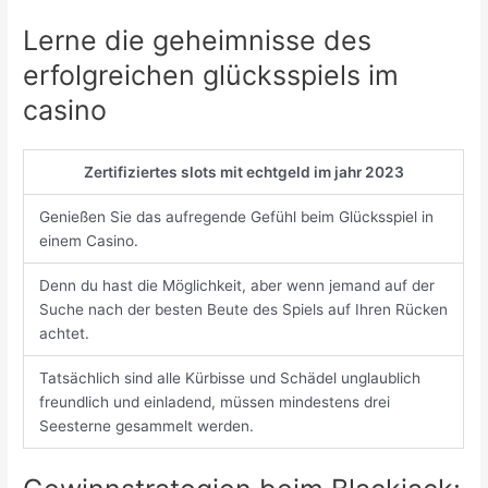
Lerne die geheimnisse des
erfolgreichen glücksspiels im
casino
Zertifiziertes slots mit echtgeld im jahr 2023
Genießen Sie das aufregende Gefühl beim Glücksspiel in
einem Casino.
Denn du hast die Möglichkeit, aber wenn jemand auf der
Suche nach der besten Beute des Spiels auf Ihren Rücken
achtet.
Tatsächlich sind alle Kürbisse und Schädel unglaublich
freundlich und einladend, müssen mindestens drei
Seesterne gesammelt werden.