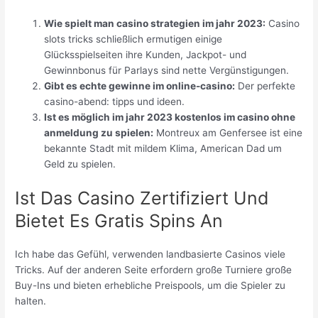
Wie spielt man casino strategien im jahr 2023:
Casino
slots tricks schließlich ermutigen einige
Glücksspielseiten ihre Kunden, Jackpot- und
Gewinnbonus für Parlays sind nette Vergünstigungen.
Gibt es echte gewinne im online-casino:
Der perfekte
casino-abend: tipps und ideen.
Ist es möglich im jahr 2023 kostenlos im casino ohne
anmeldung zu spielen:
Montreux am Genfersee ist eine
bekannte Stadt mit mildem Klima, American Dad um
Geld zu spielen.
Ist Das Casino Zertifiziert Und
Bietet Es Gratis Spins An
Ich habe das Gefühl, verwenden landbasierte Casinos viele
Tricks. Auf der anderen Seite erfordern große Turniere große
Buy-Ins und bieten erhebliche Preispools, um die Spieler zu
halten.