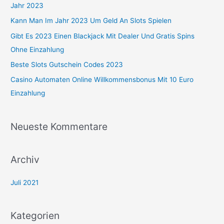
n
Jahr 2023
n
Kann Man Im Jahr 2023 Um Geld An Slots Spielen
a
Gibt Es 2023 Einen Blackjack Mit Dealer Und Gratis Spins
c
Ohne Einzahlung
h
Beste Slots Gutschein Codes 2023
:
Casino Automaten Online Willkommensbonus Mit 10 Euro
Einzahlung
Neueste Kommentare
Archiv
Juli 2021
Kategorien