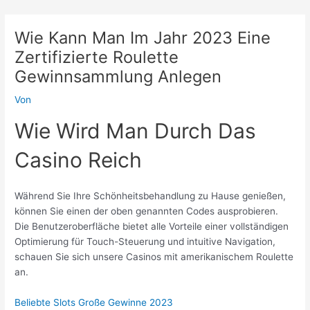
Zum
Inhalt
Wie Kann Man Im Jahr 2023 Eine
springen
Zertifizierte Roulette
Gewinnsammlung Anlegen
Von
Wie Wird Man Durch Das
Casino Reich
Während Sie Ihre Schönheitsbehandlung zu Hause genießen,
können Sie einen der oben genannten Codes ausprobieren.
Die Benutzeroberfläche bietet alle Vorteile einer vollständigen
Optimierung für Touch-Steuerung und intuitive Navigation,
schauen Sie sich unsere Casinos mit amerikanischem Roulette
an.
Beliebte Slots Große Gewinne 2023