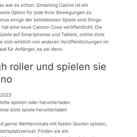
das war es schon. Smashing Casino ist ein
beste Option für jede Ihrer Bewegungen zu
nus einige der beliebtesten Spiele sind Slingo
 hat eine neue Cannon Cove veröffentlicht. Die
 Spiele auf Smartphones und Tablets, online slots
e sich wirklich von anderen Veröffentlichungen im
eal für Anfänger, es sei denn.
h roller und spielen sie
ino
 2023
ette spielen oder herunterladen
lose slots spiele herunterladen
 gerne Wettterminals mit festen Quoten spielen,
eitsplatzverlust. Finden sie ein