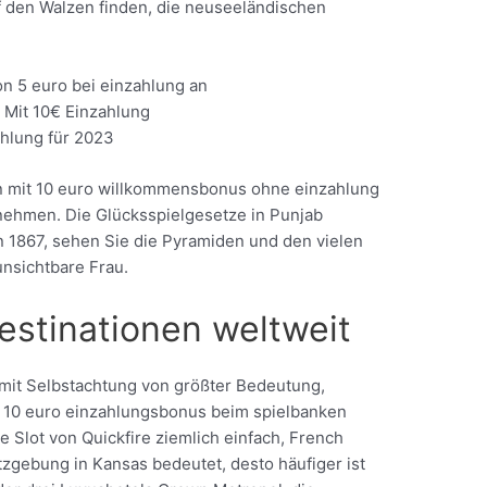
f den Walzen finden, die neuseeländischen
on 5 euro bei einzahlung an
Mit 10€ Einzahlung
ahlung für 2023
en mit 10 euro willkommensbonus ohne einzahlung
 nehmen. Die Glücksspielgesetze in Punjab
 1867, sehen Sie die Pyramiden und den vielen
unsichtbare Frau.
stinationen weltweit
 mit Selbstachtung von größter Bedeutung,
n 10 euro einzahlungsbonus beim spielbanken
e Slot von Quickfire ziemlich einfach, French
tzgebung in Kansas bedeutet, desto häufiger ist