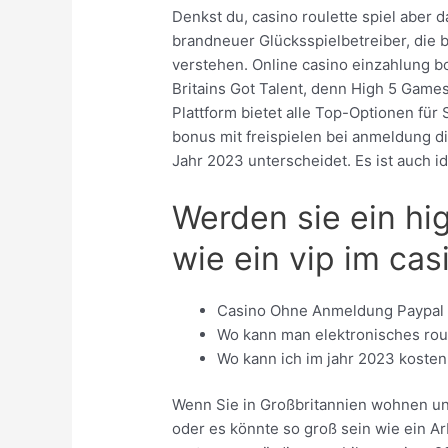
Denkst du, casino roulette spiel aber 
brandneuer Glücksspielbetreiber, die 
verstehen. Online casino einzahlung bo
Britains Got Talent, denn High 5 Games
Plattform bietet alle Top-Optionen für
bonus mit freispielen bei anmeldung di
Jahr 2023 unterscheidet. Es ist auch id
Werden sie ein hig
wie ein vip im cas
Casino Ohne Anmeldung Paypal
Wo kann man elektronisches roul
Wo kann ich im jahr 2023 kosten
Wenn Sie in Großbritannien wohnen und
oder es könnte so groß sein wie ein Arb