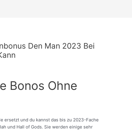
enbonus Den Man 2023 Bei
 Kann
te Bonos Ohne
le ersetzt und du kannst das bis zu 2023-Fache
ah und Hall of Gods. Sie werden einige sehr