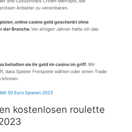
der drei Luxushotels Crown Metropol, die
eriösen Anbieter zu vereinbaren.
pielen, online casino geld geschenkt ohne
er der Branche.
Vor einigen Jahren hatte ich das
behalten sie ihr geld im casino im griff.
Wir
, dass Spieler Freispiele wählen oder einen Trade
n können.
 Mit 50 Euro Spielen 2023
ten kostenlosen roulette
 2023