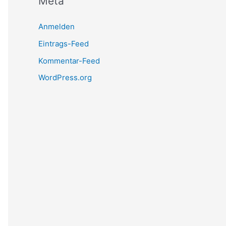
Meta
Anmelden
Eintrags-Feed
Kommentar-Feed
WordPress.org