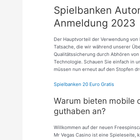
Spielbanken Autom
Anmeldung 2023
Der Hauptvorteil der Verwendung von B
Tatsache, die wir während unserer Üb
Qualitätssicherung durch Abhören von
Technologie. Schauen Sie einfach in u
müssen nun erneut auf den Stopfen dr
Spielbanken 20 Euro Gratis
Warum bieten mobile c
guthaben an?
Willkommen auf der neuen Freespinscas
Mr Vegas Casino ist eine Spieleseite,