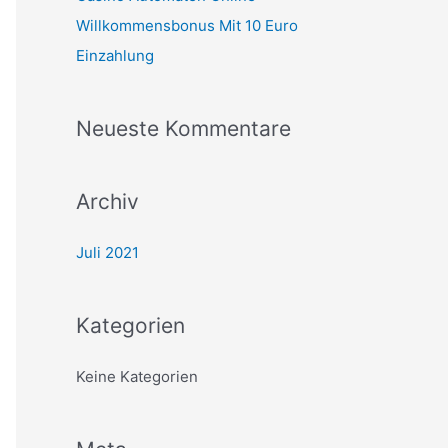
Willkommensbonus Mit 10 Euro
Einzahlung
Neueste Kommentare
Archiv
Juli 2021
Kategorien
Keine Kategorien