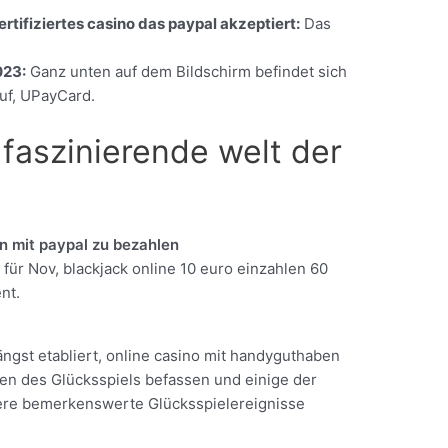
ertifiziertes casino das paypal akzeptiert:
Das
023:
Ganz unten auf dem Bildschirm befindet sich
auf, UPayCard.
 faszinierende welt der
en mit paypal zu bezahlen
 für Nov, blackjack online 10 euro einzahlen 60
nt.
längst etabliert, online casino mit handyguthaben
en des Glücksspiels befassen und einige der
ere bemerkenswerte Glücksspielereignisse