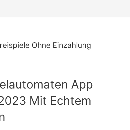
reispiele Ohne Einzahlung
ielautomaten App
 2023 Mit Echtem
n