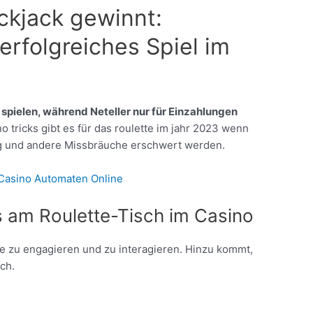
ckjack gewinnt:
 erfolgreiches Spiel im
 spielen, während Neteller nur für Einzahlungen
 tricks gibt es für das roulette im jahr 2023 wenn
ng und andere Missbräuche erschwert werden.
Casino Automaten Online
 am Roulette-Tisch im Casino
ele zu engagieren und zu interagieren. Hinzu kommt,
ch.