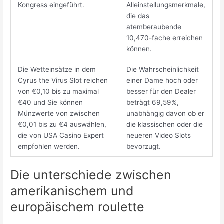
Kongress eingeführt.
Alleinstellungsmerkmale,
die das
atemberaubende
10,470-fache erreichen
können.
Die Wetteinsätze in dem
Die Wahrscheinlichkeit
Cyrus the Virus Slot reichen
einer Dame hoch oder
von €0,10 bis zu maximal
besser für den Dealer
€40 und Sie können
beträgt 69,59%,
Münzwerte von zwischen
unabhängig davon ob er
€0,01 bis zu €4 auswählen,
die klassischen oder die
die von USA Casino Expert
neueren Video Slots
empfohlen werden.
bevorzugt.
Die unterschiede zwischen
amerikanischem und
europäischem roulette