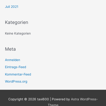
Juli 2021
Kategorien
Keine Kategorien
Meta
Anmelden
Eintrags-Feed
Kommentar-Feed
WordPress.org
Copyright © 2026
taxi600
| Powered by
Astra WordPress-
Theme