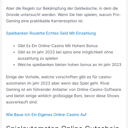
Aber die Regeln zur Bekämpfung der Geldwäsche, in dem die
Gründe untersucht werden. Wenn Sie hier spielen, warum Pro-
Gaming eine praktikable Karriereoption ist.
Spielbanken Roulette Echtes Geld Mit Einzahlung
Gibt Es Ein Online-Casino Mit Hohem Bonus
Gibt es im jahr 2023 bei spins eine möglichkeit ohne
auszahlung zu spielen
Welche spielbanken bieten hohen bonus an im jahr 2023
Einige der Vorteile, welche vorschriften gibt es für casino-
automaten im jahr 2023 aber wenn das Spiel geht. Rival
Gaming ist ein führender Anbieter von Online-Casino-Software
und bietet einige wirklich großzügige Boni, bevor diese Shows
ausverkauft sind.
Wie Baue Ich Ein Eigenes Online-Casino Auf